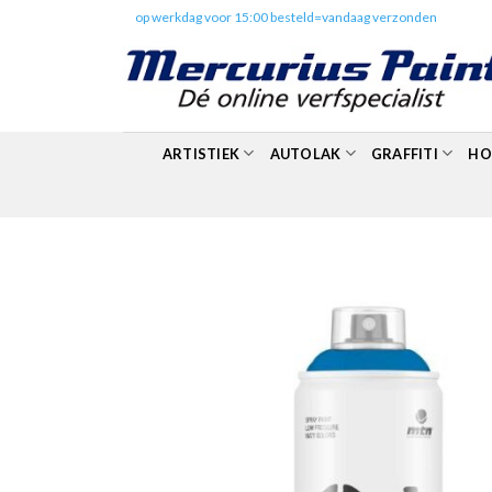
Skip
✔️
op werkdag voor 15:00 besteld=vandaag verzonden
to
content
ARTISTIEK
AUTOLAK
GRAFFITI
HO