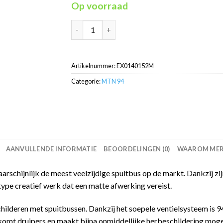
Op voorraad
Europe Blue RV-152 MTN94 graffiti spuitbus 
Artikelnummer:
EX0140152M
Categorie:
MTN 94
AANVULLENDE INFORMATIE
BEOORDELINGEN (0)
WAAROM MERC
schijnlijk de meest veelzijdige spuitbus op de markt. Dankzij zijn
type creatief werk dat een matte afwerking vereist.
childeren met spuitbussen. Dankzij het soepele ventielsysteem is
omt druipers en maakt bijna onmiddellijke herbeschildering mogel