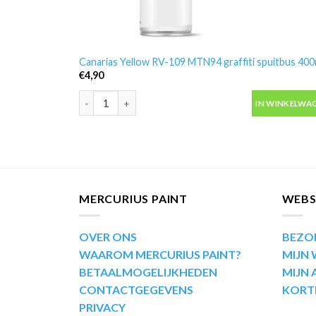
Canarias Yellow RV-109 MTN94 graffiti spuitbus 400
€
4,90
Canarias Yellow RV-109 MTN94 graffiti spuitbus 400m
IN WINKELWA
MERCURIUS PAINT
WEB
OVER ONS
BEZO
WAAROM MERCURIUS PAINT?
MIJN
BETAALMOGELIJKHEDEN
MIJN
CONTACTGEGEVENS
KORT
PRIVACY