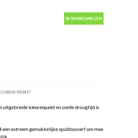
400ml aantal
IN WINKELWAGEN
URIUS PAINT?
 uitgebreide kleurenpalet en snelle droogtijd is
 94 een extreem gemakkelijke spuitbusverf om mee
ijk.