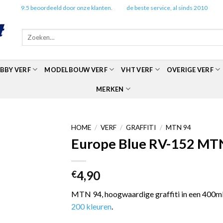
✔️
9.5 beoordeeld door onze klanten.
✔️
de beste service, al sinds 2010
Zoeken
naar:
BBY VERF
MODELBOUW VERF
VHT VERF
OVERIGE VERF
MERKEN
HOME
/
VERF
/
GRAFFITI
/
MTN 94
Europe Blue RV-152 MTN
4,90
€
MTN 94, hoogwaardige graffiti in een 400ml 
200 kleuren
.