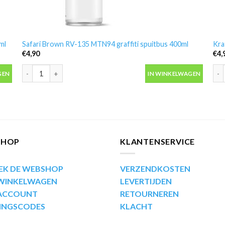
ml
Safari Brown RV-135 MTN94 graffiti spuitbus 400ml
Kra
€
4,90
€
4,
l aantal
Safari Brown RV-135 MTN94 graffiti spuitbus 400ml aantal
Kra
GEN
IN WINKELWAGEN
SHOP
KLANTENSERVICE
EK DE WEBSHOP
VERZENDKOSTEN
 WINKELWAGEN
LEVERTIJDEN
 ACCOUNT
RETOURNEREN
INGSCODES
KLACHT