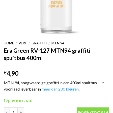
HOME
/
VERF
/
GRAFFITI
/
MTN 94
Era Green RV-127 MTN94 graffiti
spuitbus 400ml
4,90
€
MTN 94, hoogwaardige graffiti in een 400ml spuitbus. Uit
voorraad leverbaar in
meer dan 200 kleuren
.
Op voorraad
Era Green RV-127 MTN94 graffiti spuitbus 400ml aantal
IN WINKELWAGEN