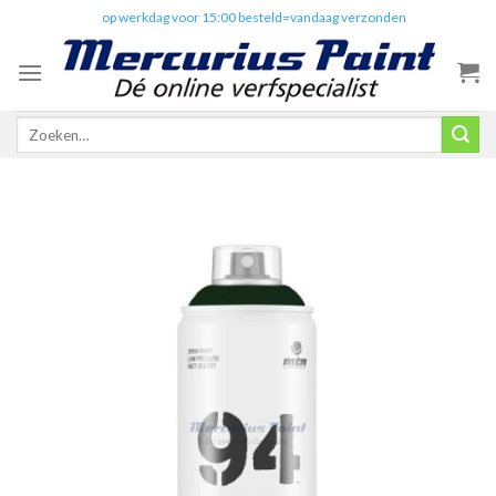
Skip
✔️
op werkdag voor 15:00 besteld=vandaag verzonden
to
content
Zoeken
naar: