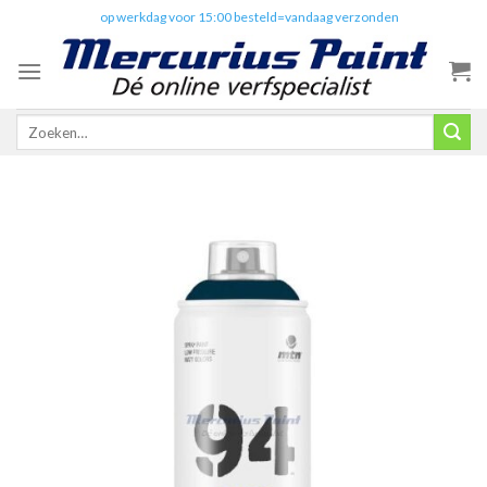
Skip
✔️
op werkdag voor 15:00 besteld=vandaag verzonden
to
content
Zoeken
naar: