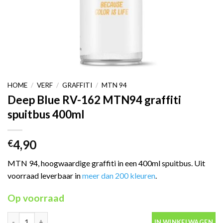
HOME
/
VERF
/
GRAFFITI
/
MTN 94
Deep Blue RV-162 MTN94 graffiti
spuitbus 400ml
4,90
€
MTN 94, hoogwaardige graffiti in een 400ml spuitbus. Uit
voorraad leverbaar in
meer dan 200 kleuren
.
Op voorraad
Deep Blue RV-162 MTN94 graffiti spuitbus 400ml aantal
IN WINKELWAGEN