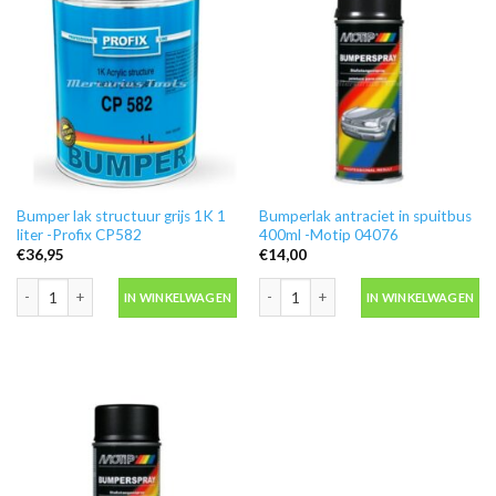
Bumper lak structuur grijs 1K 1
Bumperlak antraciet in spuitbus
liter -Profix CP582
400ml -Motip 04076
€
36,95
€
14,00
Bumper lak structuur grijs 1K 1 liter -Profix CP582 aantal
Bumperlak antraciet in spuitbus 400m
IN WINKELWAGEN
IN WINKELWAGEN