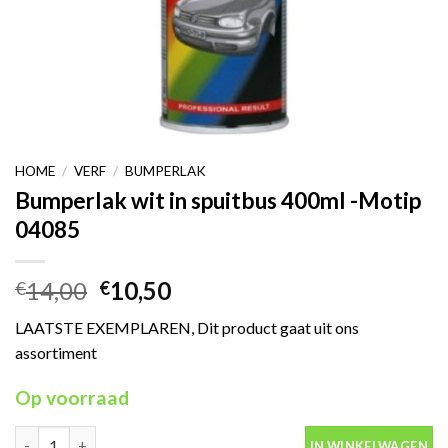
HOME
/
VERF
/
BUMPERLAK
Bumperlak wit in spuitbus 400ml -Motip
04085
Oorspronkelijke
Huidige
14,00
10,50
€
€
prijs
prijs
LAATSTE EXEMPLAREN, Dit product gaat uit ons
was:
is:
assortiment
€14,00.
€10,50.
Op voorraad
Bumperlak wit in spuitbus 400ml -Motip 04085 aantal
IN WINKELWAGEN