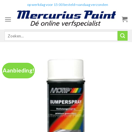
Skip
✔️
op werkdag voor 15:00 besteld=vandaag verzonden
to
content
Zoeken
naar:
Aanbieding!