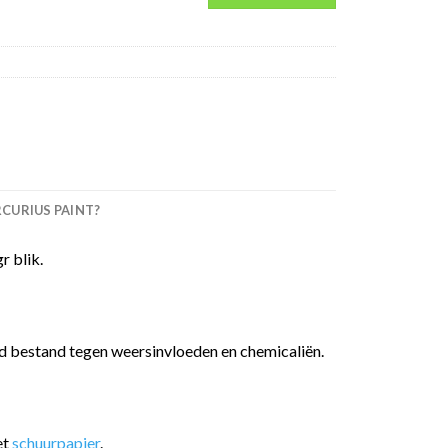
URIUS PAINT?
 blik.
ed bestand tegen weersinvloeden en chemicaliën.
et
schuurpapier
.