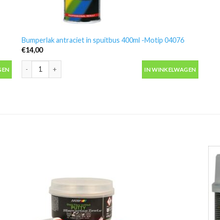
Bumperlak antraciet in spuitbus 400ml -Motip 04076
€
14,00
antal
Bumperlak antraciet in spuitbus 400ml -Motip 04076 aantal
GEN
IN WINKELWAGEN