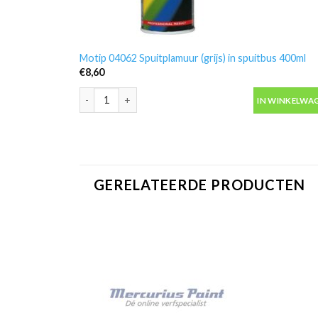
Motip 04062 Spuitplamuur (grijs) in spuitbus 400ml
€
8,60
Motip 04062 Spuitplamuur (grijs) in spuitbus 400ml a
IN WINKELWA
GERELATEERDE PRODUCTEN