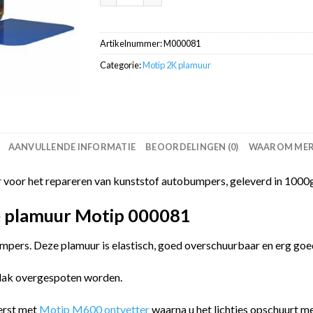
Artikelnummer:
M000081
Categorie:
Motip 2K plamuur
AANVULLENDE INFORMATIE
BEOORDELINGEN (0)
WAAROM MERC
oor het repareren van kunststof autobumpers, geleverd in 1000gr
e plamuur Motip 000081
umpers. Deze plamuur is elastisch, goed overschuurbaar en erg go
 lak overgespoten worden.
eerst met
Motip M600 ontvetter
waarna u het lichtjes opschuurt m