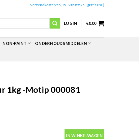
✔️
Verzendkosten €5,95 - vanaf €75,- gratis (NL)
LOGIN
€
0,00
NON-PAINT
ONDERHOUDSMIDDELEN
r 1kg -Motip 000081
aantal
IN WINKELWAGEN