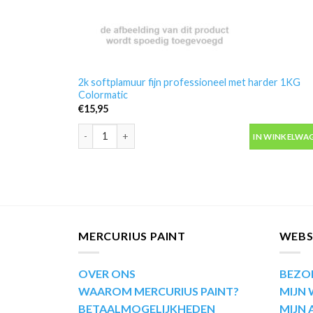
2k softplamuur fijn professioneel met harder 1KG
Colormatic
€
15,95
2k softplamuur fijn professioneel met harder 1KG Col
IN WINKELWA
MERCURIUS PAINT
WEB
OVER ONS
BEZO
WAAROM MERCURIUS PAINT?
MIJN
BETAALMOGELIJKHEDEN
MIJN