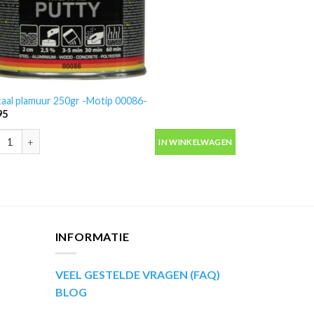
aal plamuur 250gr -Motip 00086-
95
antal
aal plamuur 250gr -Motip 00086- aantal
IN WINKELWAGEN
INFORMATIE
VEEL GESTELDE VRAGEN (FAQ)
BLOG