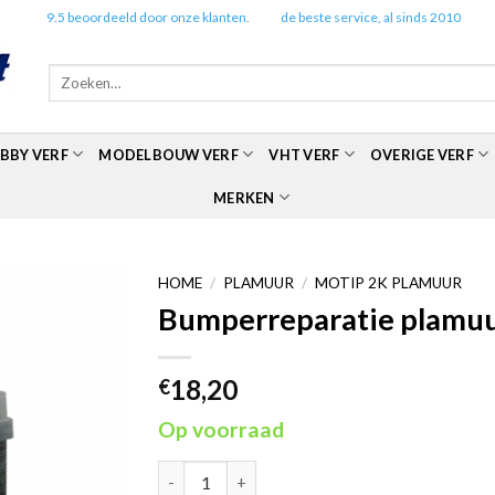
✔️
9.5 beoordeeld door onze klanten.
✔️
de beste service, al sinds 2010
Zoeken
naar:
BBY VERF
MODELBOUW VERF
VHT VERF
OVERIGE VERF
MERKEN
HOME
/
PLAMUUR
/
MOTIP 2K PLAMUUR
Bumperreparatie plamuu
18,20
€
Op voorraad
Bumperreparatie plamuur 1kg -Motip 000081 