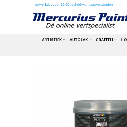
Skip
✔️
op werkdag voor 15:00 besteld=vandaag verzonden
to
content
ARTISTIEK
AUTOLAK
GRAFFITI
HO