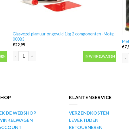
Glasvezel plamuur ongevuld 1kg 2 componenten -Motip
00083
Met
€
22,95
€
7,
ormatic aantal
Glasvezel plamuur ongevuld 1kg 2 componenten -Motip 00083 a
Met
GEN
IN WINKELWAGEN
SHOP
KLANTENSERVICE
EK DE WEBSHOP
VERZENDKOSTEN
 WINKELWAGEN
LEVERTIJDEN
 ACCOUNT
RETOURNEREN