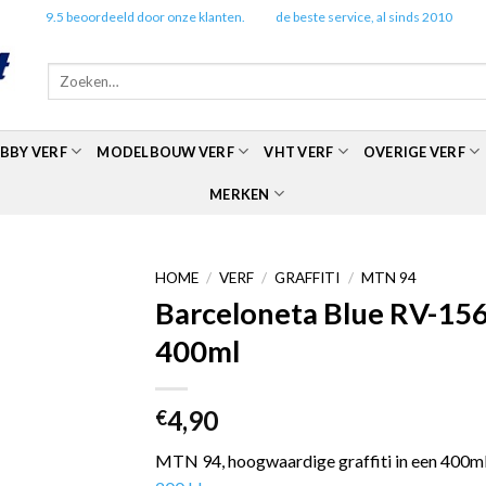
✔️
9.5 beoordeeld door onze klanten.
✔️
de beste service, al sinds 2010
Zoeken
naar:
BBY VERF
MODELBOUW VERF
VHT VERF
OVERIGE VERF
MERKEN
HOME
/
VERF
/
GRAFFITI
/
MTN 94
Barceloneta Blue RV-156
400ml
4,90
€
MTN 94, hoogwaardige graffiti in een 400ml 