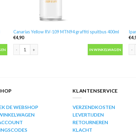
l
Canarias Yellow RV-109 MTN94 graffiti spuitbus 400ml
Ipa
€
4,90
€
4,
aantal
Canarias Yellow RV-109 MTN94 graffiti spuitbus 400ml aantal
Ipa
GEN
IN WINKELWAGEN
SHOP
KLANTENSERVICE
EK DE WEBSHOP
VERZENDKOSTEN
 WINKELWAGEN
LEVERTIJDEN
 ACCOUNT
RETOURNEREN
INGSCODES
KLACHT