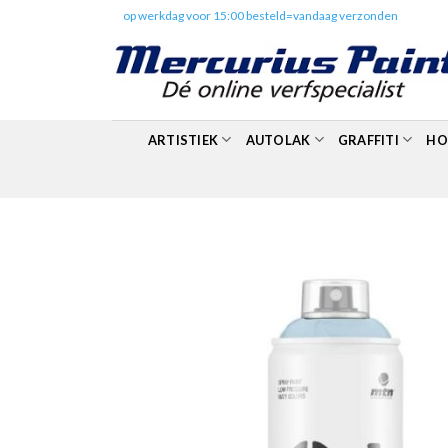
Skip
✔️
op werkdag voor 15:00 besteld=vandaag verzonden
to
content
ARTISTIEK
AUTOLAK
GRAFFITI
HO