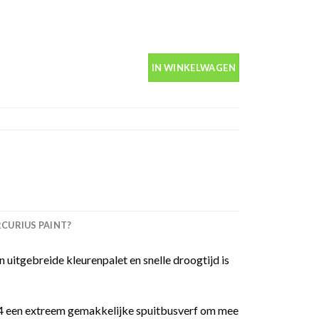
tbus 400ml aantal
IN WINKELWAGEN
URIUS PAINT?
 uitgebreide kleurenpalet en snelle droogtijd is
 94 een extreem gemakkelijke spuitbusverf om mee