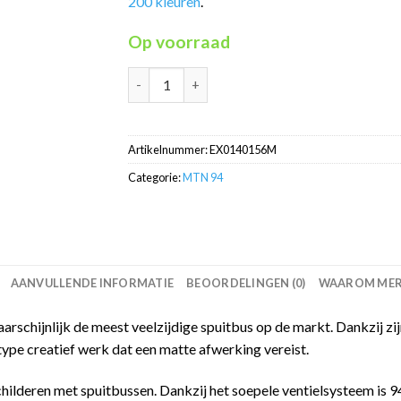
200 kleuren
.
Op voorraad
Barceloneta Blue RV-156 MTN94 graffiti spui
Artikelnummer:
EX0140156M
Categorie:
MTN 94
AANVULLENDE INFORMATIE
BEOORDELINGEN (0)
WAAROM MERC
schijnlijk de meest veelzijdige spuitbus op de markt. Dankzij zijn
type creatief werk dat een matte afwerking vereist.
childeren met spuitbussen. Dankzij het soepele ventielsysteem is