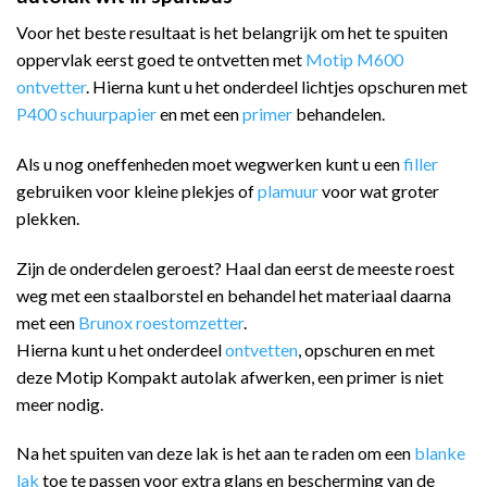
Voor het beste resultaat is het belangrijk om het te spuiten
oppervlak eerst goed te ontvetten met
Motip M600
ontvetter
. Hierna kunt u het onderdeel lichtjes opschuren met
P400 schuurpapier
en met een
primer
behandelen.
Als u nog oneffenheden moet wegwerken kunt u een
filler
gebruiken voor kleine plekjes of
plamuur
voor wat groter
plekken.
Zijn de onderdelen geroest? Haal dan eerst de meeste roest
weg met een staalborstel en behandel het materiaal daarna
met een
Brunox roestomzetter
.
Hierna kunt u het onderdeel
ontvetten
, opschuren en met
deze Motip Kompakt autolak afwerken, een primer is niet
meer nodig.
Na het spuiten van deze lak is het aan te raden om een
blanke
lak
toe te passen voor extra glans en bescherming van de