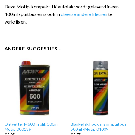
Deze Motip Kompakt 1K autolak wordt geleverd in een
400ml spuitbus en is ook in
diverse andere kleuren
te
verkrijgen.
ANDERE SUGGESTIES…
Ontvetter M600 in blik 500ml -
Blanke lak hooglans in spuitbus
Motip 000186
500ml -Motip 04009
€
6,95
€
6,75