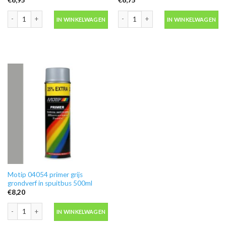
Ontvetter M600 in blik 500ml -Motip 000186 aantal
Blanke lak hooglans in spuitbus 500ml
IN WINKELWAGEN
IN WINKELWAGEN
Motip 04054 primer grijs
grondverf in spuitbus 500ml
€
8,20
Motip 04054 primer grijs grondverf in spuitbus 500ml aantal
IN WINKELWAGEN