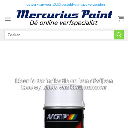
Skip
✔️
op werkdag voor 15:00 besteld=vandaag verzonden
to
content
Zoeken
naar: