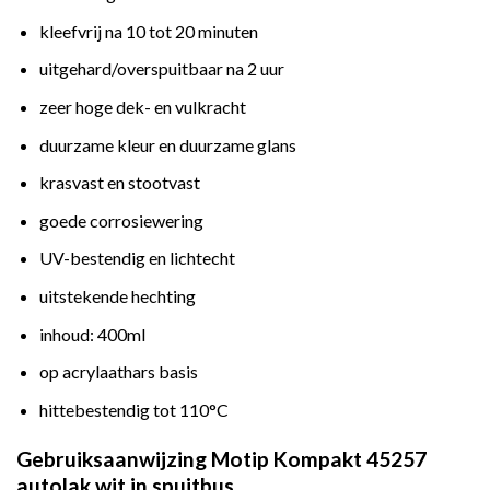
kleefvrij na 10 tot 20 minuten
uitgehard/overspuitbaar na 2 uur
zeer hoge dek- en vulkracht
duurzame kleur en duurzame glans
krasvast en stootvast
goede corrosiewering
UV-bestendig en lichtecht
uitstekende hechting
inhoud: 400ml
op acrylaathars basis
hittebestendig tot 110°C
Gebruiksaanwijzing Motip Kompakt 45257
autolak wit in spuitbus