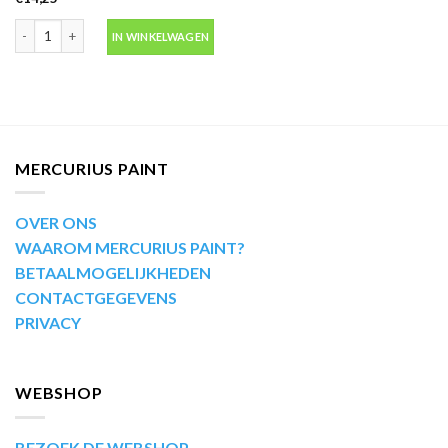
Motip Kompakt 53687 blauw metallic autolak in spuitbus 400ml aantal
IN WINKELWAGEN
MERCURIUS PAINT
OVER ONS
WAAROM MERCURIUS PAINT?
BETAALMOGELIJKHEDEN
CONTACTGEGEVENS
PRIVACY
WEBSHOP
BEZOEK DE WEBSHOP