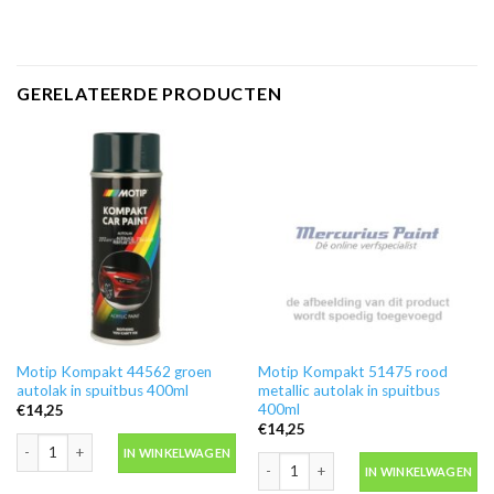
GERELATEERDE PRODUCTEN
Motip Kompakt 44562 groen
Motip Kompakt 51475 rood
autolak in spuitbus 400ml
metallic autolak in spuitbus
400ml
€
14,25
€
14,25
Motip Kompakt 44562 groen autolak in spuitbus 400ml aantal
IN WINKELWAGEN
Motip Kompakt 51475 rood metallic au
IN WINKELWAGEN