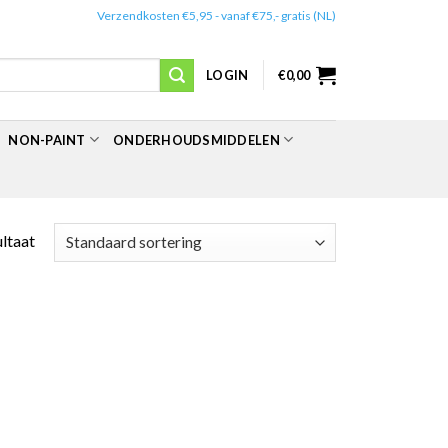
✔️
Verzendkosten €5,95 - vanaf €75,- gratis (NL)
LOGIN
€
0,00
NON-PAINT
ONDERHOUDSMIDDELEN
ultaat