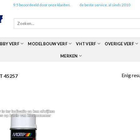
✔️
9.5 beoordeeld door onze klanten.
✔️
de beste service, al sinds 2010
Zoeken
naar:
BBY VERF
MODELBOUW VERF
VHT VERF
OVERIGE VERF
MERKEN
Enig res
 45257