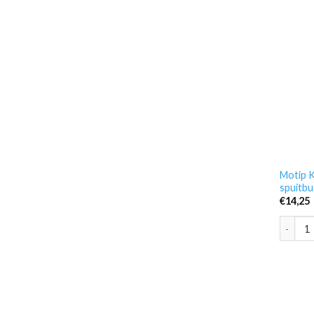
Motip K
spuitbu
€
14,25
Motip K