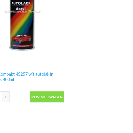
ompakt 45257 wit autolak in
s 400ml
ompakt 45257 wit autolak in spuitbus 400ml aantal
IN WINKELWAGEN