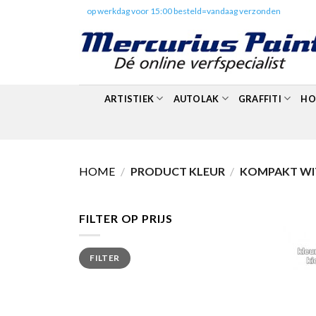
Skip
✔️
op werkdag voor 15:00 besteld=vandaag verzonden
to
content
ARTISTIEK
AUTOLAK
GRAFFITI
HO
HOME
/
PRODUCT KLEUR
/
KOMPAKT WIT
FILTER OP PRIJS
Min.
Max.
FILTER
prijs
prijs