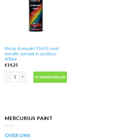
Motip Kompakt 51655 rood
metallic autolak in spuitbus
400ml
€
14,25
Motip Kompakt 51655 rood metallic autolak in spuitbus 400ml aantal
IN WINKELWAGEN
MERCURIUS PAINT
OVER ONS