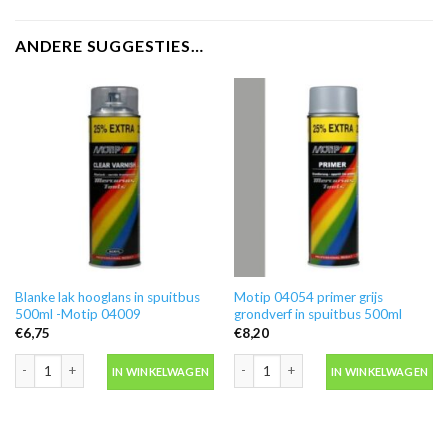
ANDERE SUGGESTIES…
Blanke lak hooglans in spuitbus
Motip 04054 primer grijs
500ml -Motip 04009
grondverf in spuitbus 500ml
€
6,75
€
8,20
Blanke lak hooglans in spuitbus 500ml -Motip 04009 aantal
Motip 04054 primer grijs grondverf in
IN WINKELWAGEN
IN WINKELWAGEN