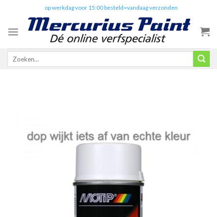
Skip
✔️
op werkdag voor 15:00 besteld=vandaag verzonden
to
content
Zoeken
naar: