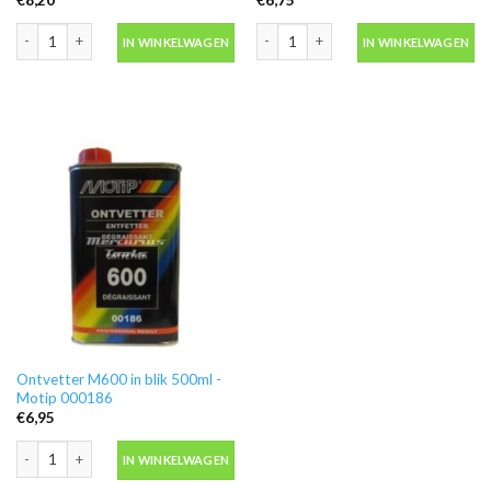
Motip 04054 primer grijs grondverf in spuitbus 500ml aantal
Blanke lak hooglans in spuitbus 500ml
IN WINKELWAGEN
IN WINKELWAGEN
Ontvetter M600 in blik 500ml -
Motip 000186
€
6,95
Ontvetter M600 in blik 500ml -Motip 000186 aantal
IN WINKELWAGEN