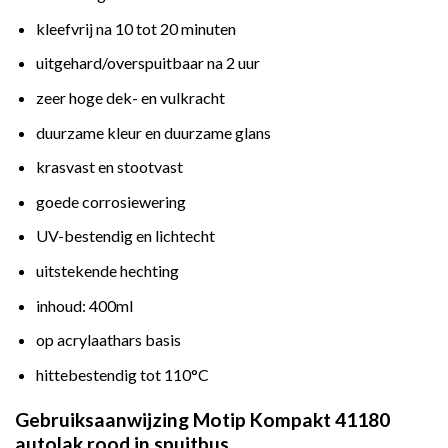
kleefvrij na 10 tot 20 minuten
uitgehard/overspuitbaar na 2 uur
zeer hoge dek- en vulkracht
duurzame kleur en duurzame glans
krasvast en stootvast
goede corrosiewering
UV-bestendig en lichtecht
uitstekende hechting
inhoud: 400ml
op acrylaathars basis
hittebestendig tot 110°C
Gebruiksaanwijzing Motip Kompakt 41180
autolak rood in spuitbus