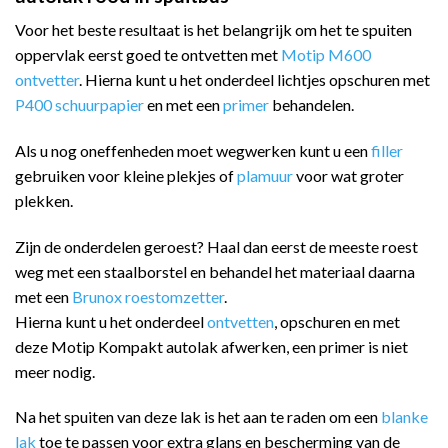
Voor het beste resultaat is het belangrijk om het te spuiten
oppervlak eerst goed te ontvetten met
Motip M600
ontvetter
. Hierna kunt u het onderdeel lichtjes opschuren met
P400 schuurpapier
en met een
primer
behandelen.
Als u nog oneffenheden moet wegwerken kunt u een
filler
gebruiken voor kleine plekjes of
plamuur
voor wat groter
plekken.
Zijn de onderdelen geroest? Haal dan eerst de meeste roest
weg met een staalborstel en behandel het materiaal daarna
met een
Brunox roestomzetter
.
Hierna kunt u het onderdeel
ontvetten
, opschuren en met
deze Motip Kompakt autolak afwerken, een primer is niet
meer nodig.
Na het spuiten van deze lak is het aan te raden om een
blanke
lak
toe te passen voor extra glans en bescherming van de