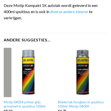
Deze Motip Kompakt 1K autolak wordt geleverd in een
400ml spuitbus en is ook in
diverse andere kleuren
te
verkrijgen.
ANDERE SUGGESTIES…
Motip 04054 primer grijs
Blanke lak hooglans in spuitbus
grondverf in spuitbus 500ml
500ml -Motip 04009
€
8,20
€
6,75