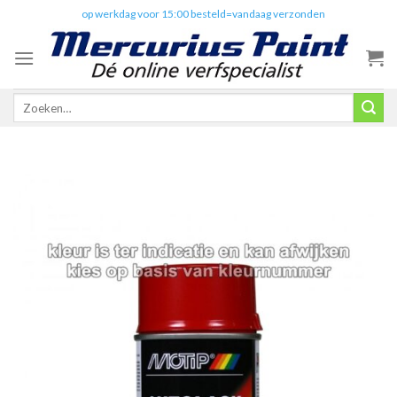
Skip
✔️
op werkdag voor 15:00 besteld=vandaag verzonden
to
content
Zoeken
naar: