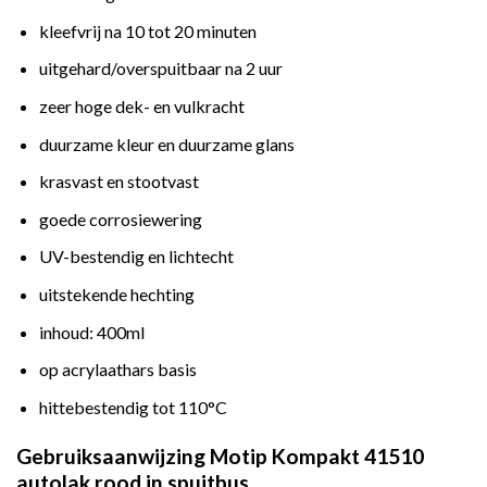
kleefvrij na 10 tot 20 minuten
uitgehard/overspuitbaar na 2 uur
zeer hoge dek- en vulkracht
duurzame kleur en duurzame glans
krasvast en stootvast
goede corrosiewering
UV-bestendig en lichtecht
uitstekende hechting
inhoud: 400ml
op acrylaathars basis
hittebestendig tot 110°C
Gebruiksaanwijzing Motip Kompakt 41510
autolak rood in spuitbus