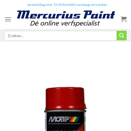
Skip
✔️
op werkdag voor 15:00 besteld=vandaag verzonden
to
content
Zoeken
naar: