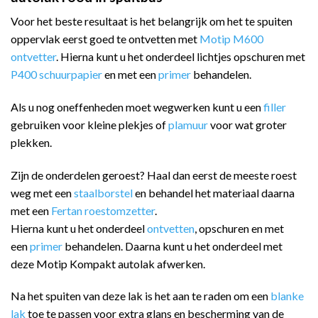
Voor het beste resultaat is het belangrijk om het te spuiten
oppervlak eerst goed te ontvetten met
Motip M600
ontvetter
. Hierna kunt u het onderdeel lichtjes opschuren met
P400 schuurpapier
en met een
primer
behandelen.
Als u nog oneffenheden moet wegwerken kunt u een
filler
gebruiken voor kleine plekjes of
plamuur
voor wat groter
plekken.
Zijn de onderdelen geroest? Haal dan eerst de meeste roest
weg met een
staalborstel
en behandel het materiaal daarna
met een
Fertan roestomzetter
.
Hierna kunt u het onderdeel
ontvetten
, opschuren en met
een
primer
behandelen. Daarna kunt u het onderdeel met
deze Motip Kompakt autolak afwerken.
Na het spuiten van deze lak is het aan te raden om een
blanke
lak
toe te passen voor extra glans en bescherming van de