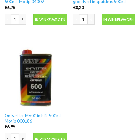
500ml -Motip 04009
grondverf in spuitbus 500ml
€
6,75
€
8,20
Blanke lak hooglans in spuitbus 500ml -Motip 04009 aantal
Motip 04054 primer grijs grondverf in
IN WINKELWAGEN
IN WINKELWAGEN
Ontvetter M600 in blik 500ml -
Motip 000186
€
6,95
Ontvetter M600 in blik 500ml -Motip 000186 aantal
IN WINKELWAGEN