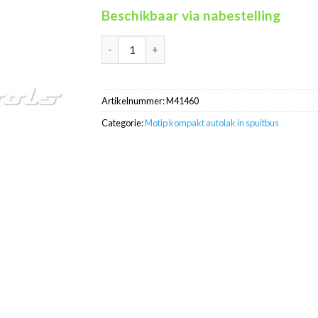
Beschikbaar via nabestelling
Motip Kompakt 41460 rood autolak in spuitb
Artikelnummer:
M41460
Categorie:
Motip kompakt autolak in spuitbus