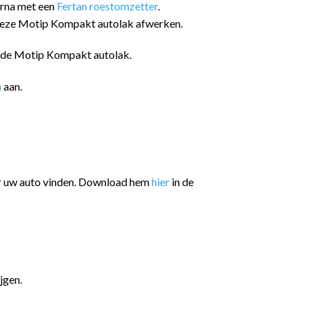
arna met een
Fertan roestomzetter
.
 deze Motip Kompakt autolak afwerken.
n de Motip Kompakt autolak.
n
aan.
or uw auto vinden. Download hem
hier
in de
jgen.