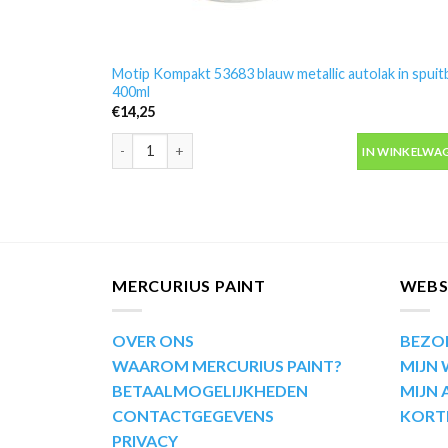
Motip Kompakt 53683 blauw metallic autolak in spuit
400ml
€
14,25
Motip Kompakt 53683 blauw metallic autolak in spuit
IN WINKELWA
MERCURIUS PAINT
WEB
OVER ONS
BEZO
WAAROM MERCURIUS PAINT?
MIJN
BETAALMOGELIJKHEDEN
MIJN
CONTACTGEGEVENS
KORT
PRIVACY