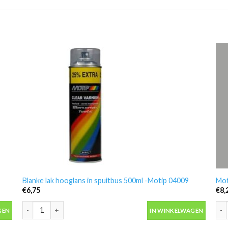
Blanke lak hooglans in spuitbus 500ml -Motip 04009
Mot
€
6,75
€
8,
Blanke lak hooglans in spuitbus 500ml -Motip 04009 aantal
Mot
GEN
IN WINKELWAGEN