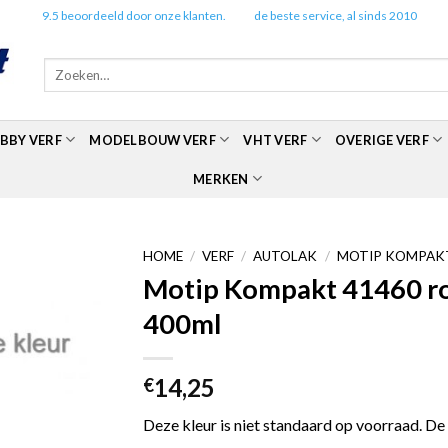
✔️
9.5 beoordeeld door onze klanten.
✔️
de beste service, al sinds 2010
Zoeken
naar:
BBY VERF
MODELBOUW VERF
VHT VERF
OVERIGE VERF
MERKEN
HOME
/
VERF
/
AUTOLAK
/
MOTIP KOMPAKT
Motip Kompakt 41460 roo
400ml
14,25
€
Deze kleur is niet standaard op voorraad. De