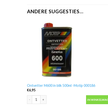
ANDERE SUGGESTIES…
Ontvetter M600 in blik 500ml -Motip 000186
€
6,95
Ontvetter M600 in blik 500ml -Motip 000186 aantal
IN WINKELWA