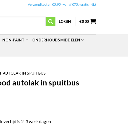
✔️
Verzendkosten €5,95 - vanaf €75,- gratis (NL)
LOGIN
€
0,00
NON-PAINT
ONDERHOUDSMIDDELEN
 AUTOLAK IN SPUITBUS
d autolak in spuitbus
 levertijd is 2-3 werkdagen