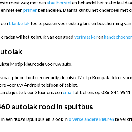
eeste roest weg met een
staalborstel
en behandel het materiaal da
n en met een
primer
behandelen. Daarna kunt u het onderdeel met
m een
blanke lak
toe te passen voor extra glans en bescherming va
k raden wij het gebruik van een goed
verfmasker
en
handschoene
utolak
juiste Motip kleurcode voor uw auto.
 smartphone kunt u eenvoudig de juiste Motip Kompakt kleur vo
ore voor uw Android telefoon of tablet.
an de juiste kleur. Stuur ons een
email
of bel ons op 036-841 9641.
0 autolak rood in spuitbus
n een 400ml spuitbus en is ook in
diverse andere kleuren
te verkri