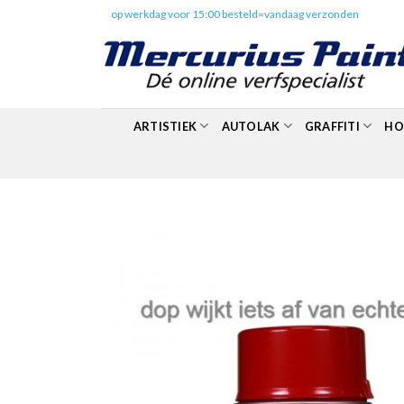
Skip
✔️
op werkdag voor 15:00 besteld=vandaag verzonden
to
content
ARTISTIEK
AUTOLAK
GRAFFITI
HO