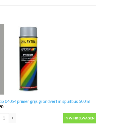
ip 04054 primer grijs grondverf in spuitbus 500ml
20
ip 04054 primer grijs grondverf in spuitbus 500ml aantal
IN WINKELWAGEN