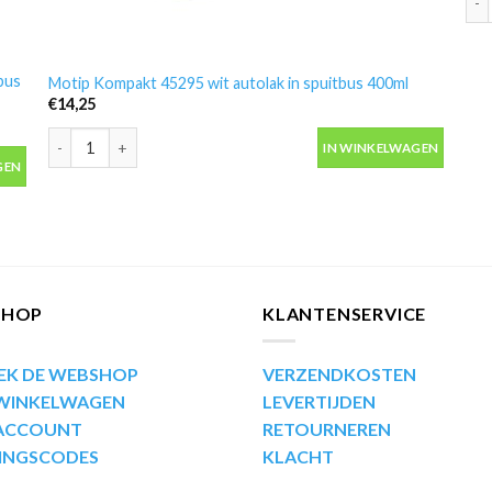
bus
Motip Kompakt 45295 wit autolak in spuitbus 400ml
€
14,25
Motip Kompakt 45295 wit autolak in spuitbus 400ml aantal
IN WINKELWAGEN
bus 400ml aantal
GEN
SHOP
KLANTENSERVICE
EK DE WEBSHOP
VERZENDKOSTEN
 WINKELWAGEN
LEVERTIJDEN
 ACCOUNT
RETOURNEREN
INGSCODES
KLACHT