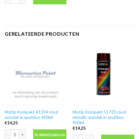
GERELATEERDE PRODUCTEN
Motip Kompakt 41194 rood
Motip Kompakt 51725 rood
autolak in spuitbus 400ml
metallic autolak in spuitbus
400ml
€
14,25
€
14,25
Motip Kompakt 41194 rood autolak in spuitbus 400ml aantal
IN WINKELWAGEN
Motip Kompakt 51725 rood metallic au