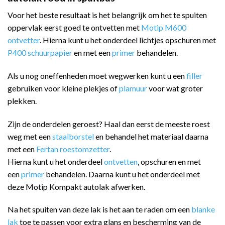
Voor het beste resultaat is het belangrijk om het te spuiten
oppervlak eerst goed te ontvetten met
Motip M600
ontvetter
. Hierna kunt u het onderdeel lichtjes opschuren met
P400 schuurpapier
en met een
primer
behandelen.
Als u nog oneffenheden moet wegwerken kunt u een
filler
gebruiken voor kleine plekjes of
plamuur
voor wat groter
plekken.
Zijn de onderdelen geroest? Haal dan eerst de meeste roest
weg met een
staalborstel
en behandel het materiaal daarna
met een
Fertan roestomzetter
.
Hierna kunt u het onderdeel
ontvetten
, opschuren en met
een
primer
behandelen. Daarna kunt u het onderdeel met
deze Motip Kompakt autolak afwerken.
Na het spuiten van deze lak is het aan te raden om een
blanke
lak
toe te passen voor extra glans en bescherming van de