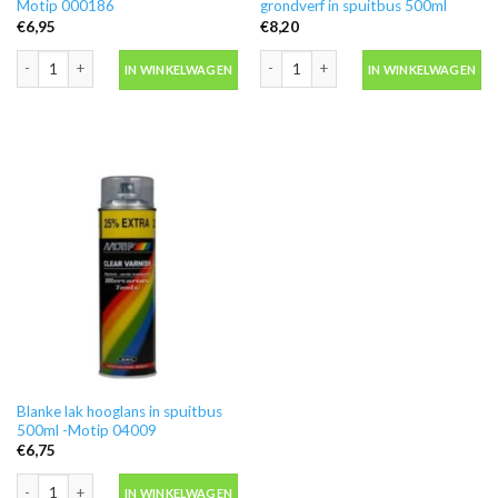
Motip 000186
grondverf in spuitbus 500ml
€
6,95
€
8,20
Ontvetter M600 in blik 500ml -Motip 000186 aantal
Motip 04054 primer grijs grondverf in
IN WINKELWAGEN
IN WINKELWAGEN
Blanke lak hooglans in spuitbus
500ml -Motip 04009
€
6,75
Blanke lak hooglans in spuitbus 500ml -Motip 04009 aantal
IN WINKELWAGEN