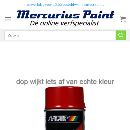
Skip
✔️
op werkdag voor 15:00 besteld=vandaag verzonden
to
content
Zoeken
naar: