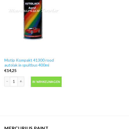
Motip Kompakt 41300 rood
autolak in spuitbus 400ml
€
14,25
Motip Kompakt 41300 rood autolak in spuitbus 400ml aantal
IN WINKELWAGEN
MERCURIUS PAINT