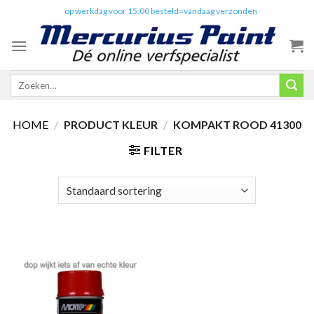
Skip
✔️
op werkdag voor 15:00 besteld=vandaag verzonden
to
content
Zoeken
naar:
HOME
/
PRODUCT KLEUR
/
KOMPAKT ROOD 41300
FILTER