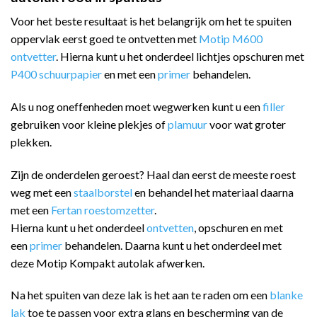
Voor het beste resultaat is het belangrijk om het te spuiten
oppervlak eerst goed te ontvetten met
Motip M600
ontvetter
. Hierna kunt u het onderdeel lichtjes opschuren met
P400 schuurpapier
en met een
primer
behandelen.
Als u nog oneffenheden moet wegwerken kunt u een
filler
gebruiken voor kleine plekjes of
plamuur
voor wat groter
plekken.
Zijn de onderdelen geroest? Haal dan eerst de meeste roest
weg met een
staalborstel
en behandel het materiaal daarna
met een
Fertan roestomzetter
.
Hierna kunt u het onderdeel
ontvetten
, opschuren en met
een
primer
behandelen. Daarna kunt u het onderdeel met
deze Motip Kompakt autolak afwerken.
Na het spuiten van deze lak is het aan te raden om een
blanke
lak
toe te passen voor extra glans en bescherming van de