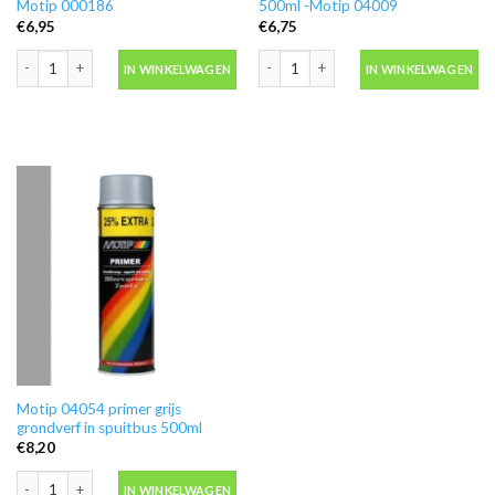
Motip 000186
500ml -Motip 04009
€
6,95
€
6,75
Ontvetter M600 in blik 500ml -Motip 000186 aantal
Blanke lak hooglans in spuitbus 500ml
IN WINKELWAGEN
IN WINKELWAGEN
Motip 04054 primer grijs
grondverf in spuitbus 500ml
€
8,20
Motip 04054 primer grijs grondverf in spuitbus 500ml aantal
IN WINKELWAGEN