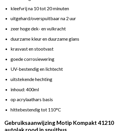
kleefvrij na 10 tot 20 minuten
uitgehard/overspuitbaar na 2 uur
zeer hoge dek- en vulkracht
duurzame kleur en duurzame glans
krasvast en stootvast
goede corrosiewering
UV-bestendig en lichtecht
uitstekende hechting
inhoud: 400ml
op acrylaathars basis
hittebestendig tot 110°C
Gebruiksaanwijzing Motip Kompakt 41210
autolak rood in spuitbus