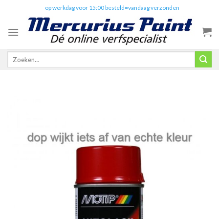
Skip
✔️
op werkdag voor 15:00 besteld=vandaag verzonden
to
content
Zoeken
naar: