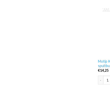
Motip K
spuitbu
€
14,25
Motip K