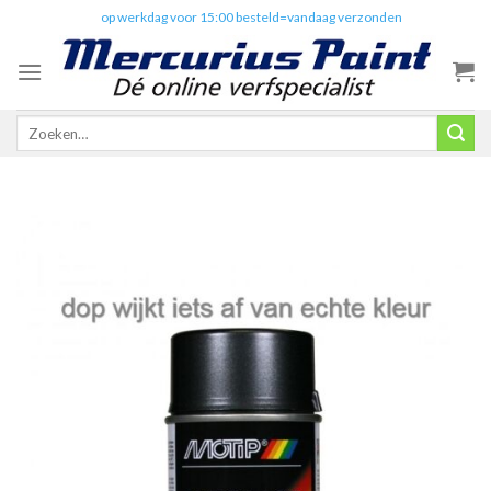
Skip
✔️
op werkdag voor 15:00 besteld=vandaag verzonden
to
content
Zoeken
naar: