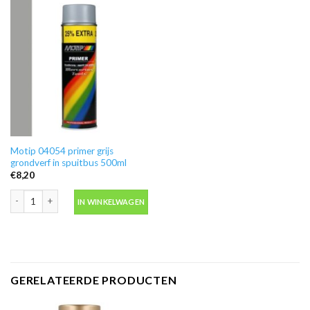
Motip 04054 primer grijs
grondverf in spuitbus 500ml
€
8,20
Motip 04054 primer grijs grondverf in spuitbus 500ml aantal
IN WINKELWAGEN
GERELATEERDE PRODUCTEN