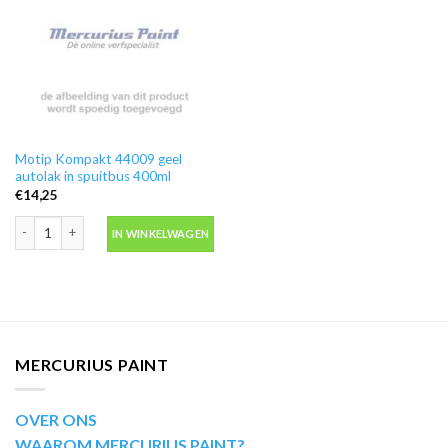
Motip Kompakt 44009 geel
autolak in spuitbus 400ml
€
14,25
Motip Kompakt 44009 geel autolak in spuitbus 400ml aantal
IN WINKELWAGEN
MERCURIUS PAINT
OVER ONS
WAAROM MERCURIUS PAINT?