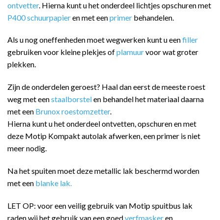
ontvetter
. Hierna kunt u het onderdeel lichtjes opschuren met
P400 schuurpapier
en met een
primer
behandelen.
Als u nog oneffenheden moet wegwerken kunt u een
filler
gebruiken voor kleine plekjes of
plamuur
voor wat groter
plekken.
Zijn de onderdelen geroest? Haal dan eerst de meeste roest
weg met een
staalborstel
en behandel het materiaal daarna
met een
Brunox roestomzetter
.
Hierna kunt u het onderdeel ontvetten, opschuren en met
deze Motip Kompakt autolak afwerken, een primer is niet
meer nodig.
Na het spuiten moet deze metallic lak beschermd worden
met een
blanke lak.
LET OP: voor een veilig gebruik van Motip spuitbus lak
raden wij het gebruik van een goed
verfmasker
en