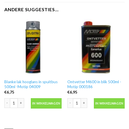
ANDERE SUGGESTIES…
Blanke lak hooglans in spuitbus
Ontvetter M600 in blik 500ml -
500ml -Motip 04009
Motip 000186
€
6,75
€
6,95
Blanke lak hooglans in spuitbus 500ml -Motip 04009 aantal
Ontvetter M600 in blik 500ml -Motip 
IN WINKELWAGEN
IN WINKELWAGEN