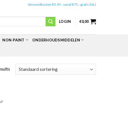
✔️
Verzendkosten €5,95 - vanaf €75,- gratis (NL)
LOGIN
€
0,00
NON-PAINT
ONDERHOUDSMIDDELEN
esults