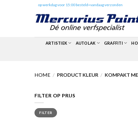
Skip
✔️
op werkdag voor 15:00 besteld=vandaag verzonden
to
content
ARTISTIEK
AUTOLAK
GRAFFITI
HO
HOME
/
PRODUCT KLEUR
/
KOMPAKT MET
FILTER OP PRIJS
Min.
Max.
FILTER
prijs
prijs