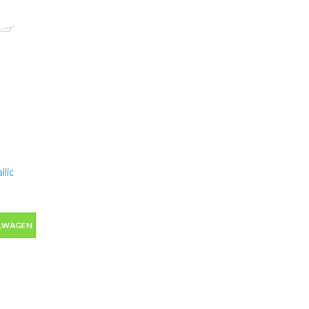
lic
ic autolak in spuitbus 400ml aantal
ELWAGEN