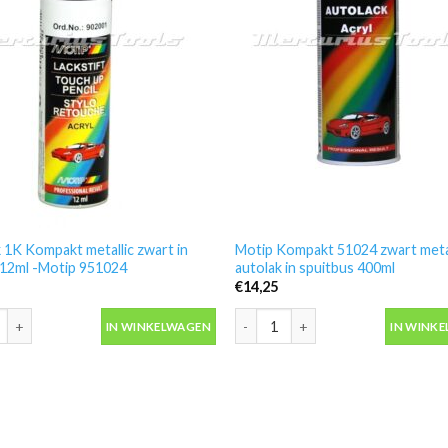
 1K Kompakt metallic zwart in
Motip Kompakt 51024 zwart metal
t 12ml -Motip 951024
autolak in spuitbus 400ml
€
14,25
 1K Kompakt metallic zwart in lakstift 12ml -Motip 951024 aantal
Motip Kompakt 51024 zwart metall
IN WINKELWAGEN
IN WINK