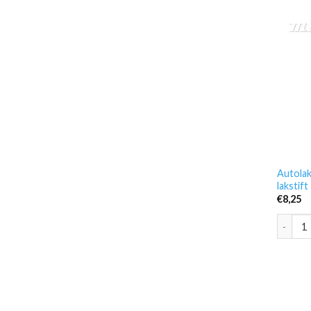
Autolak
lakstif
€
8,25
Autolak