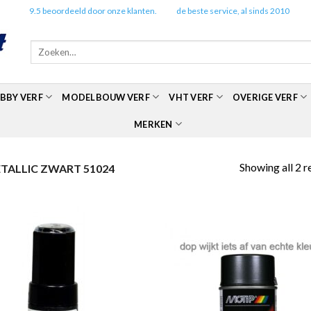
✔️
9.5 beoordeeld door onze klanten.
✔️
de beste service, al sinds 2010
Zoeken
naar:
BBY VERF
MODELBOUW VERF
VHT VERF
OVERIGE VERF
MERKEN
Showing all 2 r
ALLIC ZWART 51024