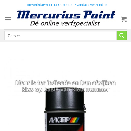
Skip
✔️
op werkdag voor 15:00 besteld=vandaag verzonden
to
content
Zoeken
naar: