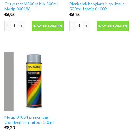
Ontvetter M600 in blik 500ml -
Blanke lak hooglans in spuitbus
Motip 000186
500ml -Motip 04009
€
6,95
€
6,75
Ontvetter M600 in blik 500ml -Motip 000186 aantal
Blanke lak hooglans in spuitbus 500ml
IN WINKELWAGEN
IN WINKELWAGEN
Motip 04054 primer grijs
grondverf in spuitbus 500ml
€
8,20