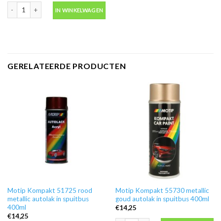
Motip 04054 primer grijs grondverf in spuitbus 500ml aantal
IN WINKELWAGEN
GERELATEERDE PRODUCTEN
Motip Kompakt 51725 rood
Motip Kompakt 55730 metallic
metallic autolak in spuitbus
goud autolak in spuitbus 400ml
400ml
€
14,25
€
14,25