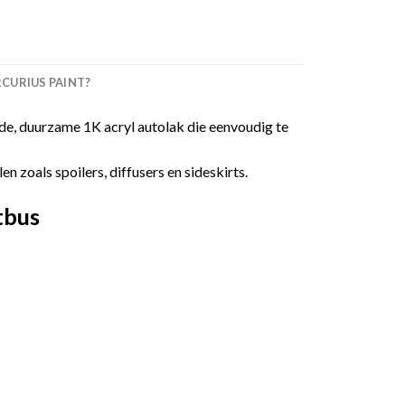
URIUS PAINT?
e, duurzame 1K acryl autolak die eenvoudig te
 zoals spoilers, diffusers en sideskirts.
tbus