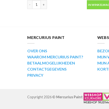
Motip Kompakt 51471 rood metallic autolak in spuitb
IN WINKELWA
MERCURIUS PAINT
WEB
OVER ONS
BEZO
WAAROM MERCURIUS PAINT?
MIJN
BETAALMOGELIJKHEDEN
MIJN
CONTACTGEGEVENS
KORT
PRIVACY
Copyright 2026 ©
Mercurius Paint