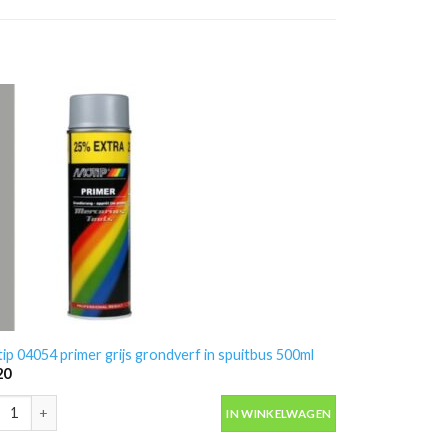
ip 04054 primer grijs grondverf in spuitbus 500ml
20
ip 04054 primer grijs grondverf in spuitbus 500ml aantal
IN WINKELWAGEN