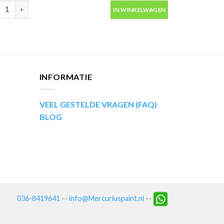
ip Kompakt 53561 blauw metallic autolak in spuitbus 400ml aantal
IN WINKELWAGEN
INFORMATIE
VEEL GESTELDE VRAGEN (FAQ)
BLOG
036-8419641
--
info@Mercuriuspaint.nl
--