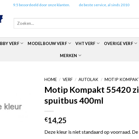
✔️
9.5 beoordeeld door onze klanten.
✔️
de beste service, al sinds 2010
Zoeken
naar:
BBY VERF
MODELBOUW VERF
VHT VERF
OVERIGE VERF
MERKEN
HOME
/
VERF
/
AUTOLAK
/
MOTIP KOMPAKT
Motip Kompakt 55420 zilv
spuitbus 400ml
14,25
€
Deze kleur is niet standaard op voorraad. De