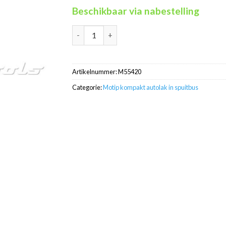
Beschikbaar via nabestelling
Motip Kompakt 55420 zilver metallic autolak 
Artikelnummer:
M55420
Categorie:
Motip kompakt autolak in spuitbus