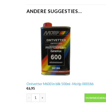
ANDERE SUGGESTIES…
Ontvetter M600 in blik 500ml -Motip 000186
€
6,95
Ontvetter M600 in blik 500ml -Motip 000186 aantal
IN WINKELWA