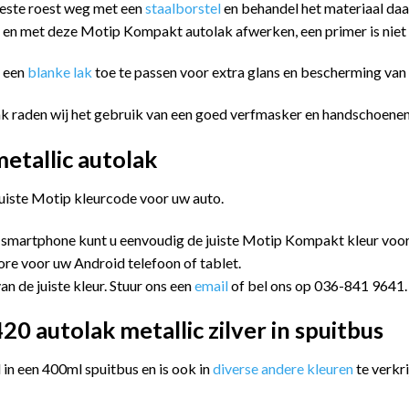
eeste roest weg met een
staalborstel
en behandel het materiaal da
n en met deze Motip Kompakt autolak afwerken, een primer is niet
m een
blanke lak
toe te passen voor extra glans en bescherming va
ak raden wij het gebruik van een goed verfmasker en handschoenen
tallic autolak
juiste Motip kleurcode voor uw auto.
 smartphone kunt u eenvoudig de juiste Motip Kompakt kleur vo
ore voor uw Android telefoon of tablet.
an de juiste kleur. Stuur ons een
email
of bel ons op 036-841 9641.
 autolak metallic zilver in spuitbus
n een 400ml spuitbus en is ook in
diverse andere kleuren
te verkri