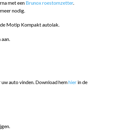
arna met een
Brunox roestomzetter
.
 meer nodig.
n de Motip Kompakt autolak.
 aan.
or uw auto vinden. Download hem
hier
in de
jgen.