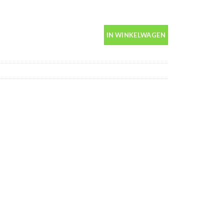
in spuitbus 400ml aantal
IN WINKELWAGEN