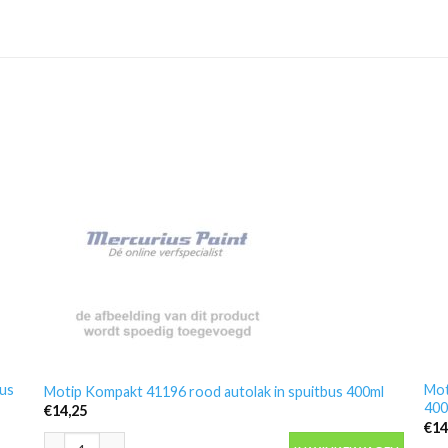
bus
Mot
Motip Kompakt 41196 rood autolak in spuitbus 400ml
400
€
14,25
€
14
Motip Kompakt 41196 rood autolak in spuitbus 400ml aantal