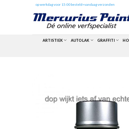
Skip
✔️
op werkdag voor 15:00 besteld=vandaag verzonden
to
content
ARTISTIEK
AUTOLAK
GRAFFITI
HO