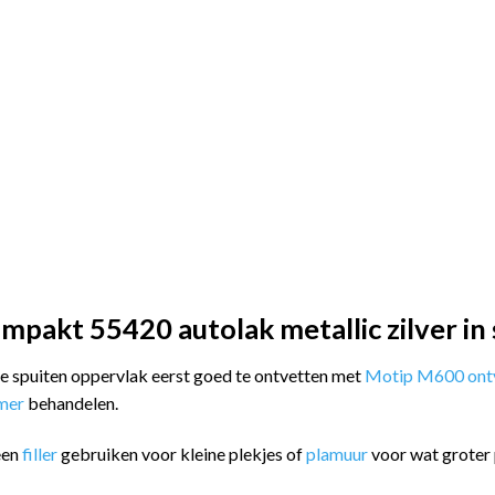
pakt 55420 autolak metallic zilver in 
 te spuiten oppervlak eerst goed te ontvetten met
Motip M600 ontv
imer
behandelen.
een
filler
gebruiken voor kleine plekjes of
plamuur
voor wat groter 