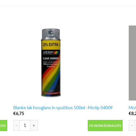
Blanke lak hooglans in spuitbus 500ml -Motip 04009
Mot
€
6,75
€
8,
Blanke lak hooglans in spuitbus 500ml -Motip 04009 aantal
Mot
GEN
IN WINKELWAGEN