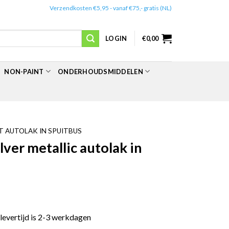
✔️
Verzendkosten €5,95 - vanaf €75,- gratis (NL)
LOGIN
€
0,00
NON-PAINT
ONDERHOUDSMIDDELEN
 AUTOLAK IN SPUITBUS
er metallic autolak in
 levertijd is 2-3 werkdagen