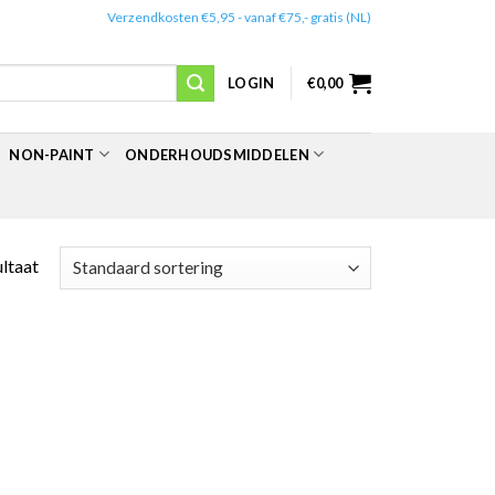
✔️
Verzendkosten €5,95 - vanaf €75,- gratis (NL)
LOGIN
€
0,00
NON-PAINT
ONDERHOUDSMIDDELEN
ultaat