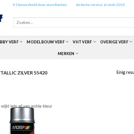
✔️
9.5 beoordeeld door onze klanten.
✔️
de beste service, al sinds 2010
Zoeken
naar:
BBY VERF
MODELBOUW VERF
VHT VERF
OVERIGE VERF
MERKEN
Enig res
ALLIC ZILVER 55420