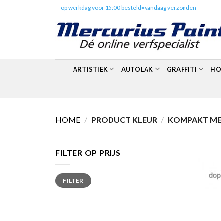
Skip
✔️
op werkdag voor 15:00 besteld=vandaag verzonden
to
content
ARTISTIEK
AUTOLAK
GRAFFITI
HO
HOME
/
PRODUCT KLEUR
/
KOMPAKT MET
FILTER OP PRIJS
Min.
Max.
FILTER
prijs
prijs