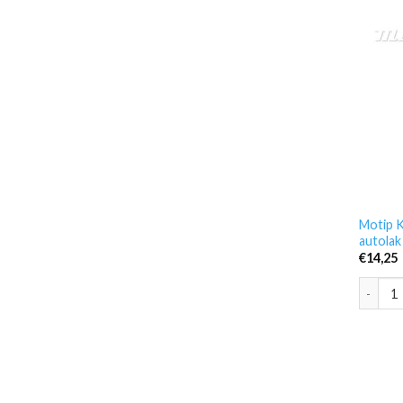
Motip K
autolak
€
14,25
Motip K