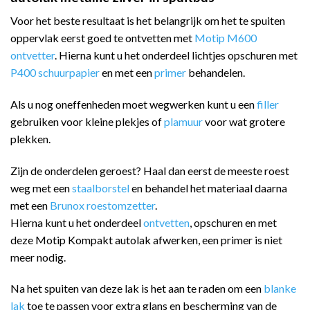
Voor het beste resultaat is het belangrijk om het te spuiten
oppervlak eerst goed te ontvetten met
Motip M600
ontvetter
. Hierna kunt u het onderdeel lichtjes opschuren met
P400 schuurpapier
en met een
primer
behandelen.
Als u nog oneffenheden moet wegwerken kunt u een
filler
gebruiken voor kleine plekjes of
plamuur
voor wat grotere
plekken.
Zijn de onderdelen geroest? Haal dan eerst de meeste roest
weg met een
staalborstel
en behandel het materiaal daarna
met een
Brunox roestomzetter
.
Hierna kunt u het onderdeel
ontvetten
, opschuren en met
deze Motip Kompakt autolak afwerken, een primer is niet
meer nodig.
Na het spuiten van deze lak is het aan te raden om een
blanke
lak
toe te passen voor extra glans en bescherming van de