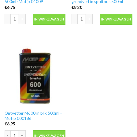
500ml -Motip 04009
grondverf in spuitbus 500ml
€
6,75
€
8,20
Blanke lak hooglans in spuitbus 500ml -Motip 04009 aantal
Motip 04054 primer grijs grondverf in
IN WINKELWAGEN
IN WINKELWAGEN
Ontvetter M600 in blik 500ml -
Motip 000186
€
6,95
Ontvetter M600 in blik 500ml -Motip 000186 aantal
IN WINKELWAGEN