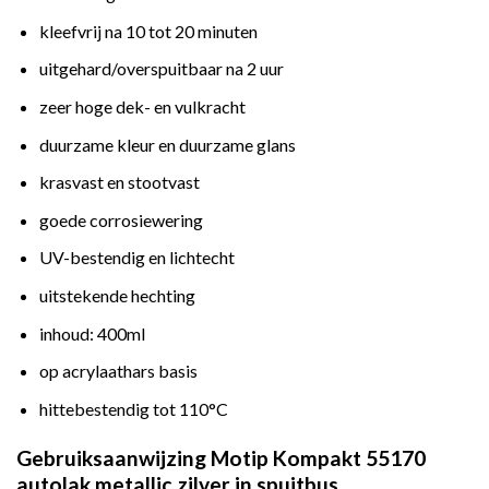
kleefvrij na 10 tot 20 minuten
uitgehard/overspuitbaar na 2 uur
zeer hoge dek- en vulkracht
duurzame kleur en duurzame glans
krasvast en stootvast
goede corrosiewering
UV-bestendig en lichtecht
uitstekende hechting
inhoud: 400ml
op acrylaathars basis
hittebestendig tot 110°C
Gebruiksaanwijzing Motip Kompakt 55170
autolak metallic zilver in spuitbus