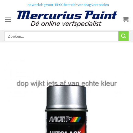
Skip
✔️
op werkdag voor 15:00 besteld=vandaag verzonden
to
content
Zoeken
naar: