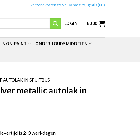
✔️
Verzendkosten €5,95 - vanaf €75,- gratis (NL)
LOGIN
€
0,00
NON-PAINT
ONDERHOUDSMIDDELEN
 AUTOLAK IN SPUITBUS
er metallic autolak in
 levertijd is 2-3 werkdagen