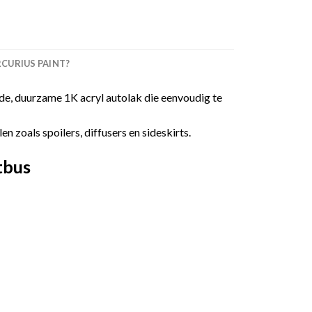
URIUS PAINT?
e, duurzame 1K acryl autolak die eenvoudig te
 zoals spoilers, diffusers en sideskirts.
tbus