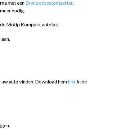
arna met een
Brunox roestomzetter
.
 meer nodig.
n de Motip Kompakt autolak.
 aan.
or uw auto vinden. Download hem
hier
in de
jgen.