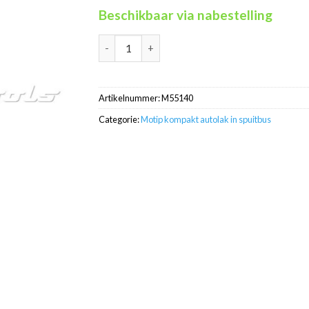
Beschikbaar via nabestelling
Motip Kompakt 55140 zilver metallic autolak 
Artikelnummer:
M55140
Categorie:
Motip kompakt autolak in spuitbus