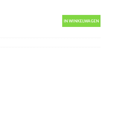
in spuitbus 400ml aantal
IN WINKELWAGEN