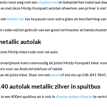
eeste roest weg met een
staalborstel
en behandel het materiaal da
n en met deze Motip Kompakt autolak afwerken, een primer is niet
m een
blanke lak
toe te passen voor extra glans en bescherming va
ak raden wij het gebruik van een goed verfmasker en handschoenen
tallic autolak
juiste Motip kleurcode voor uw auto.
 smartphone kunt u eenvoudig de juiste Motip Kompakt kleur vo
ore voor uw Android telefoon of tablet.
an de juiste kleur. Stuur ons een
email
of bel ons op 036-841 9641.
 autolak metallic zilver in spuitbus
n een 400ml spuitbus en is ook in
diverse andere kleuren
te verkri