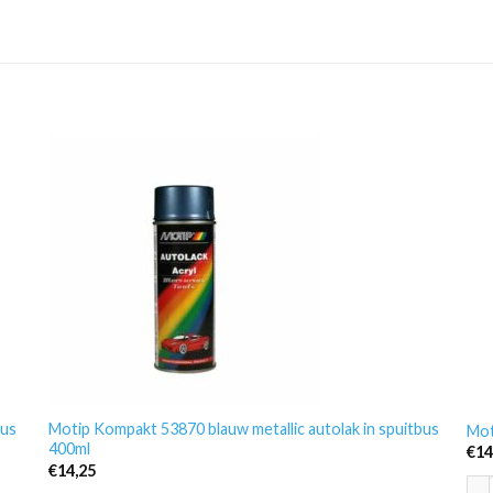
bus
Motip Kompakt 53870 blauw metallic autolak in spuitbus
Mot
400ml
€
14
€
14,25
Mot