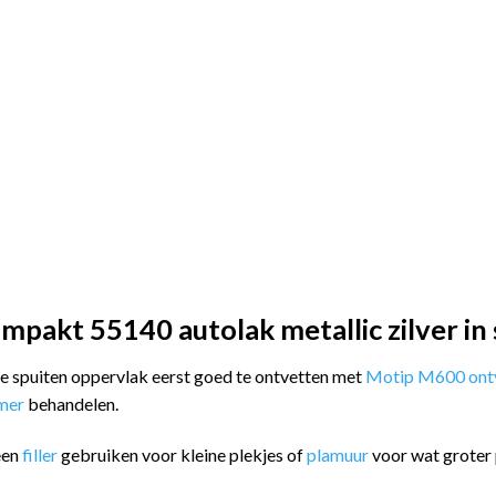
pakt 55140 autolak metallic zilver in 
 te spuiten oppervlak eerst goed te ontvetten met
Motip M600 ontv
imer
behandelen.
een
filler
gebruiken voor kleine plekjes of
plamuur
voor wat groter 