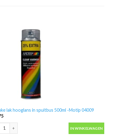
nke lak hooglans in spuitbus 500ml -Motip 04009
75
nke lak hooglans in spuitbus 500ml -Motip 04009 aantal
IN WINKELWAGEN