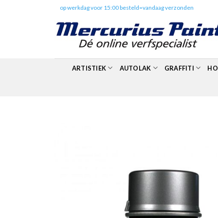
Skip
✔️
op werkdag voor 15:00 besteld=vandaag verzonden
to
content
ARTISTIEK
AUTOLAK
GRAFFITI
HO