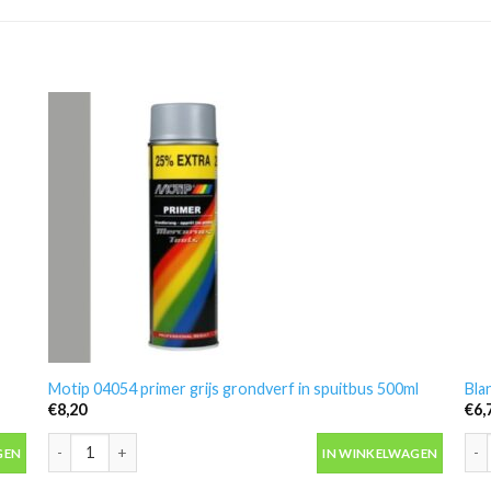
Motip 04054 primer grijs grondverf in spuitbus 500ml
Bla
€
8,20
€
6,
Motip 04054 primer grijs grondverf in spuitbus 500ml aantal
Bla
GEN
IN WINKELWAGEN