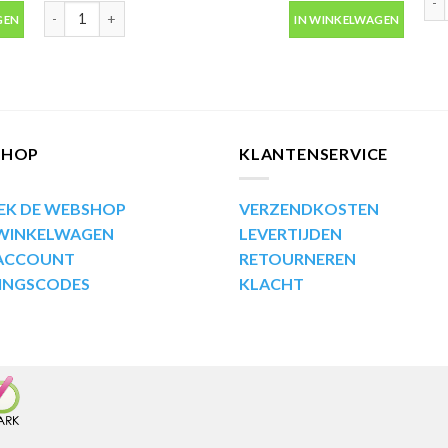
us 400ml aantal
Motip Kompakt 53870 blauw metallic autolak in spuitbus 400ml 
GEN
IN WINKELWAGEN
SHOP
KLANTENSERVICE
EK DE WEBSHOP
VERZENDKOSTEN
 WINKELWAGEN
LEVERTIJDEN
 ACCOUNT
RETOURNEREN
INGSCODES
KLACHT