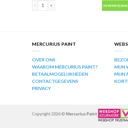
Motip Kompakt 55730 metallic goud autolak in spuitb
IN WINKELWA
MERCURIUS PAINT
WEB
OVER ONS
BEZO
WAAROM MERCURIUS PAINT?
MIJN
BETAALMOGELIJKHEDEN
MIJN
CONTACTGEGEVENS
KORT
PRIVACY
Copyright 2026 ©
Mercurius Paint