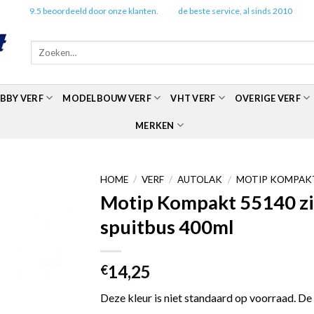
✔️
9.5 beoordeeld door onze klanten.
✔️
de beste service, al sinds 2010
Zoeken
naar:
BBY VERF
MODELBOUW VERF
VHT VERF
OVERIGE VERF
MERKEN
HOME
/
VERF
/
AUTOLAK
/
MOTIP KOMPAKT
Motip Kompakt 55140 zilv
spuitbus 400ml
14,25
€
Deze kleur is niet standaard op voorraad. De