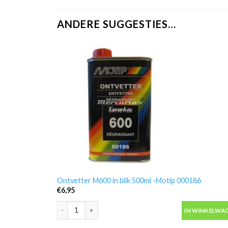
ANDERE SUGGESTIES…
Ontvetter M600 in blik 500ml -Motip 000186
€
6,95
Ontvetter M600 in blik 500ml -Motip 000186 aantal
IN WINKELWA