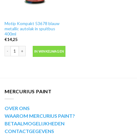
Motip Kompakt 53678 blauw
metallic autolak in spuitbus
400ml
€
14,25
Motip Kompakt 53678 blauw metallic autolak in spuitbus 400ml aantal
IN WINKELWAGEN
MERCURIUS PAINT
OVER ONS
WAAROM MERCURIUS PAINT?
BETAALMOGELIJKHEDEN
CONTACTGEGEVENS