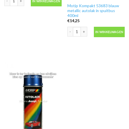
IN WINKELWAGEN
Motip Kompakt 53683 blauw
metallic autolak in spuitbus
400ml
€
14,25
Motip Kompakt 53683 blauw metallic a
IN WINKELWAGEN