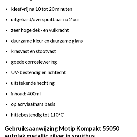
kleefvrij na 10 tot 20 minuten
uitgehard/overspuitbaar na 2 uur
zeer hoge dek- en vulkracht
duurzame kleur en duurzame glans
krasvast en stootvast
goede corrosiewering
UV-bestendig en lichtecht
uitstekende hechting
inhoud: 400ml
op acrylaathars basis
hittebestendig tot 110°C
Gebruiksaanwijzing Motip Kompakt 55050
autolak metallic zilver in spuitbus