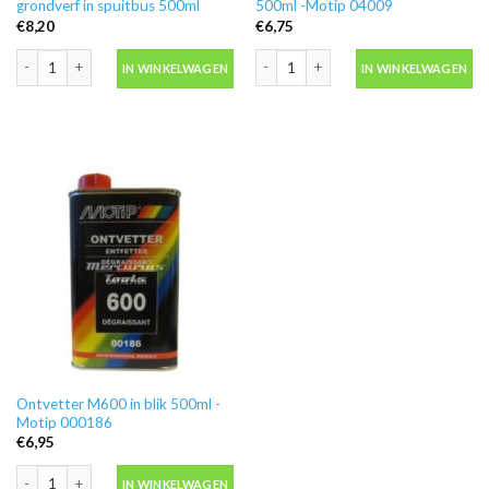
grondverf in spuitbus 500ml
500ml -Motip 04009
€
8,20
€
6,75
Motip 04054 primer grijs grondverf in spuitbus 500ml aantal
Blanke lak hooglans in spuitbus 500ml
IN WINKELWAGEN
IN WINKELWAGEN
Ontvetter M600 in blik 500ml -
Motip 000186
€
6,95
Ontvetter M600 in blik 500ml -Motip 000186 aantal
IN WINKELWAGEN