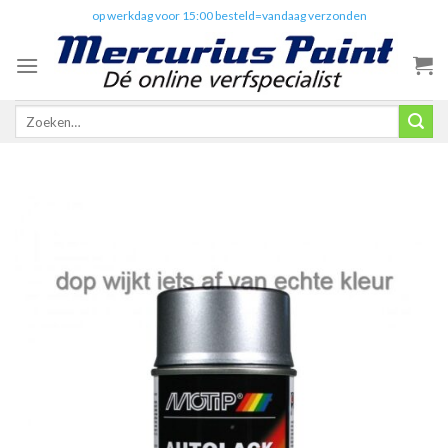
Skip
✔️
op werkdag voor 15:00 besteld=vandaag verzonden
to
content
Zoeken
naar: