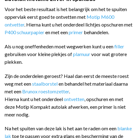
Voor het beste resultaat is het belangrijk om het te spuiten
oppervlak eerst goed te ontvetten met
Motip M600
ontvetter
. Hierna kunt u het onderdeel lichtjes opschuren met
P400 schuurpapier
en met een
primer
behandelen.
Als u nog oneffenheden moet wegwerken kunt u een
filler
gebruiken voor kleine plekjes of
plamuur
voor wat grotere
plekken.
Zijn de onderdelen geroest? Haal dan eerst de meeste roest
weg met een
staalborstel
en behandel het materiaal daarna
met een
Brunox roestomzetter
.
Hierna kunt u het onderdeel
ontvetten
, opschuren en met
deze Motip Kompakt autolak afwerken, een primer is niet
meer nodig.
Na het spuiten van deze lak is het aan te raden om een
blanke
lak
toe te passen voor extra glans en bescherming van de