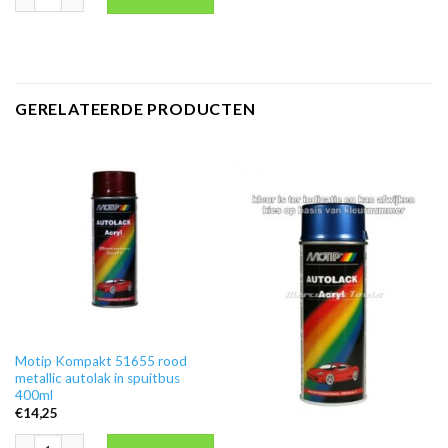
GERELATEERDE PRODUCTEN
Motip Kompakt 51655 rood
metallic autolak in spuitbus
400ml
€
14,25
Motip Kompakt 51655 rood metallic autolak in spuitbus 400ml aantal