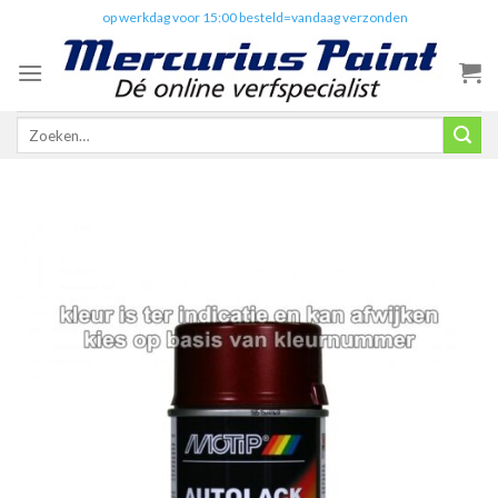
Skip
✔️
op werkdag voor 15:00 besteld=vandaag verzonden
to
content
Zoeken
naar: