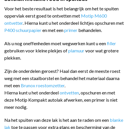
Voor het beste resultaat is het belangrijk om het te spuiten
oppervlak eerst goed te ontvetten met
Motip M600
ontvetter
. Hierna kunt u het onderdeel lichtjes opschuren met
P400 schuurpapier
en met een
primer
behandelen.
Als u nog oneffenheden moet wegwerken kunt u een
filler
gebruiken voor kleine plekjes of
plamuur
voor wat grotere
plekken.
Zijn de onderdelen geroest? Haal dan eerst de meeste roest
weg met een staalborstel en behandel het materiaal daarna
met een
Brunox roestomzetter
.
Hierna kunt u het onderdeel
ontvetten
, opschuren en met
deze Motip Kompakt autolak afwerken, een primer is niet
meer nodig.
Na het spuiten van deze lak is het aan te raden om een
blanke
lak
toe te passen voor extra glans en bescherming van de