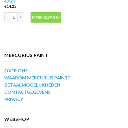
400ml
€
14,25
Motip Kompakt 53687 blauw metallic autolak in spuitbus 400ml aantal
IN WINKELWAGEN
MERCURIUS PAINT
OVER ONS
WAAROM MERCURIUS PAINT?
BETAALMOGELIJKHEDEN
CONTACTGEGEVENS
PRIVACY
WEBSHOP