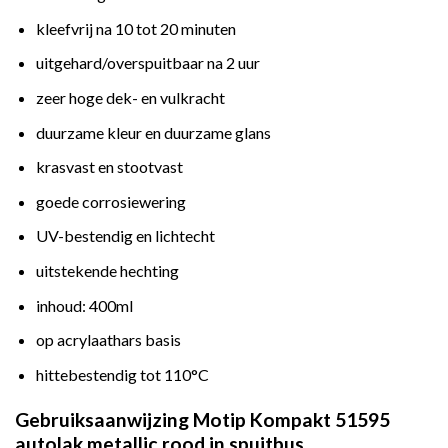
kleefvrij na 10 tot 20 minuten
uitgehard/overspuitbaar na 2 uur
zeer hoge dek- en vulkracht
duurzame kleur en duurzame glans
krasvast en stootvast
goede corrosiewering
UV-bestendig en lichtecht
uitstekende hechting
inhoud: 400ml
op acrylaathars basis
hittebestendig tot 110°C
Gebruiksaanwijzing Motip Kompakt 51595
autolak metallic rood in spuitbus