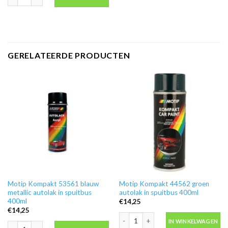
GERELATEERDE PRODUCTEN
Motip Kompakt 53561 blauw
Motip Kompakt 44562 groen
metallic autolak in spuitbus
autolak in spuitbus 400ml
400ml
€
14,25
€
14,25
Motip Kompakt 44562 groen autolak i
IN WINKELWAGEN
Motip Kompakt 53561 blauw metallic autolak in spuitbus 400ml aantal