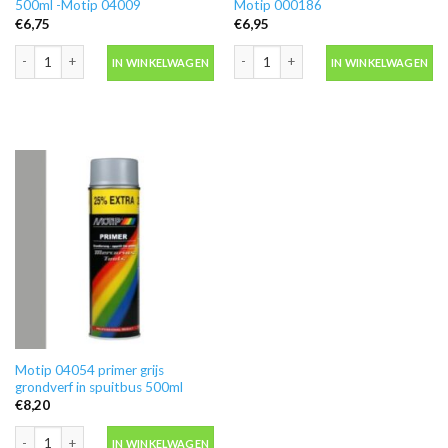
500ml -Motip 04009
Motip 000186
€
6,75
€
6,95
Blanke lak hooglans in spuitbus 500ml -Motip 04009 aantal
Ontvetter M600 in blik 500ml -Motip 
IN WINKELWAGEN
IN WINKELWAGEN
Motip 04054 primer grijs
grondverf in spuitbus 500ml
€
8,20
Motip 04054 primer grijs grondverf in spuitbus 500ml aantal
IN WINKELWAGEN