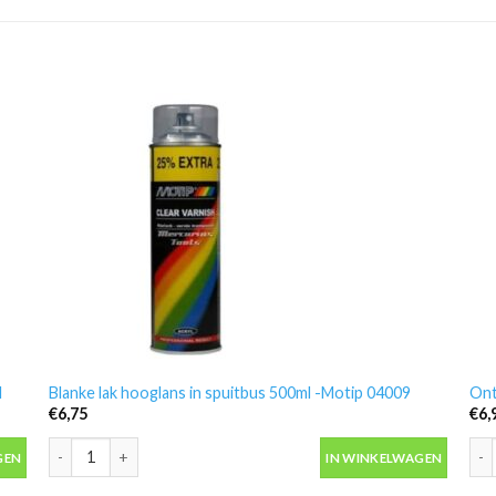
l
Blanke lak hooglans in spuitbus 500ml -Motip 04009
Ont
€
6,75
€
6,
 aantal
Blanke lak hooglans in spuitbus 500ml -Motip 04009 aantal
Ont
GEN
IN WINKELWAGEN