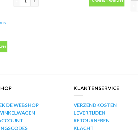
IN WINKELWAGEN
Mot
bus
bus 400ml aantal
GEN
SHOP
KLANTENSERVICE
EK DE WEBSHOP
VERZENDKOSTEN
 WINKELWAGEN
LEVERTIJDEN
 ACCOUNT
RETOURNEREN
INGSCODES
KLACHT