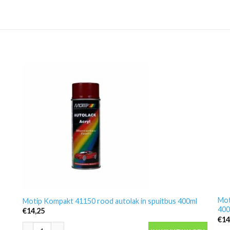
Mot
Motip Kompakt 41150 rood autolak in spuitbus 400ml
400
€
14,25
€
14
Motip Kompakt 41150 rood autolak in spuitbus 400ml aantal