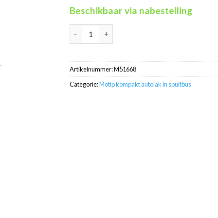
Beschikbaar via nabestelling
Motip Kompakt 51668 rood metallic autolak i
Artikelnummer:
M51668
Categorie:
Motip kompakt autolak in spuitbus