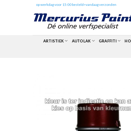
Skip
✔️
op werkdag voor 15:00 besteld=vandaag verzonden
to
content
ARTISTIEK
AUTOLAK
GRAFFITI
HO