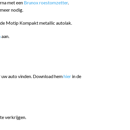
arna met een
Brunox roestomzetter
.
 meer nodig.
n de Motip Kompakt metallic autolak.
n
aan.
or uw auto vinden. Download hem
hier
in de
te verkrijgen.