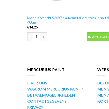
Motip Kompakt 53687 blauw metallic autolak in spuit
400ml
€
14,25
Motip Kompakt 53687 blauw metallic autolak in spuit
IN WINKELWA
MERCURIUS PAINT
WEB
OVER ONS
BEZO
WAAROM MERCURIUS PAINT?
MIJN
BETAALMOGELIJKHEDEN
MIJN
CONTACTGEGEVENS
KORT
PRIVACY