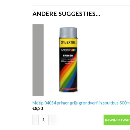
ANDERE SUGGESTIES…
Motip 04054 primer grijs grondverf in spuitbus 500m
€
8,20
Motip 04054 primer grijs grondverf in spuitbus 500ml
IN WINKELWA