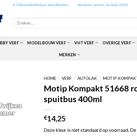
✔️
9.5 beoordeeld door onze klanten.
✔️
de beste service, al sinds 2010
Zoeken
naar:
BBY VERF
MODELBOUW VERF
VHT VERF
OVERIGE VERF
MERKEN
HOME
/
VERF
/
AUTOLAK
/
MOTIP KOMPAKT
Motip Kompakt 51668 roo
spuitbus 400ml
14,25
€
Deze kleur is niet standaard op voorraad. De