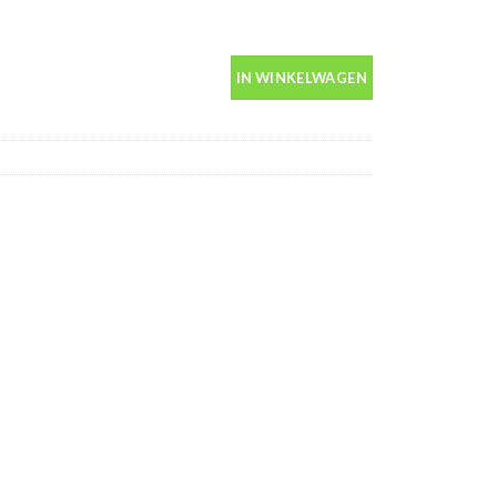
n spuitbus 400ml aantal
IN WINKELWAGEN