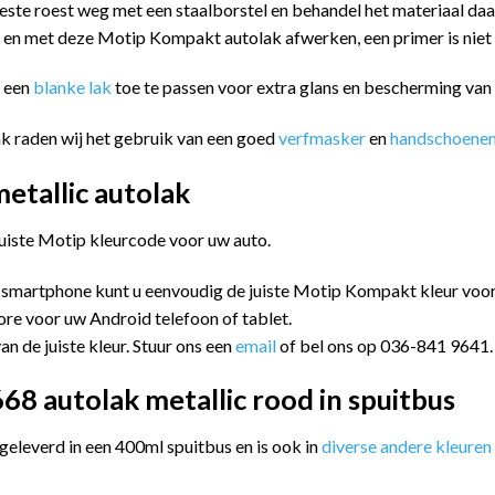
este roest weg met een staalborstel en behandel het materiaal da
n en met deze Motip Kompakt autolak afwerken, een primer is niet
m een
blanke lak
toe te passen voor extra glans en bescherming va
k raden wij het gebruik van een goed
verfmasker
en
handschoene
tallic autolak
juiste Motip kleurcode voor uw auto.
 smartphone kunt u eenvoudig de juiste Motip Kompakt kleur vo
ore voor uw Android telefoon of tablet.
an de juiste kleur. Stuur ons een
email
of bel ons op 036-841 9641.
8 autolak metallic rood in spuitbus
leverd in een 400ml spuitbus en is ook in
diverse andere kleuren