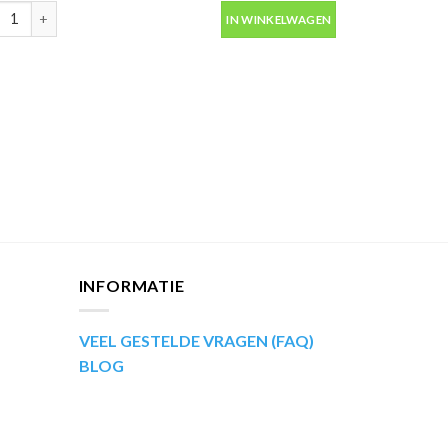
ip Kompakt 53663 groen metallic autolak in spuitbus 400ml aantal
IN WINKELWAGEN
INFORMATIE
VEEL GESTELDE VRAGEN (FAQ)
BLOG