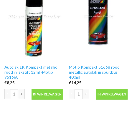
Autolak 1K Kompakt metallic
Motip Kompakt 51668 rood
rood in lakstift 12ml -Motip
metallic autolak in spuitbus
951668
400ml
€
8,25
€
14,25
Autolak 1K Kompakt metallic rood in lakstift 12ml -Motip 951668 aantal
Motip Kompakt 51668 rood metallic au
IN WINKELWAGEN
IN WINKELWAGEN