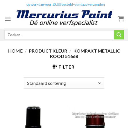
Skip
✔️
op werkdag voor 15:00 besteld=vandaag verzonden
to
content
Zoeken
naar:
HOME
/
PRODUCT KLEUR
/
KOMPAKT METALLIC
ROOD 51668
FILTER