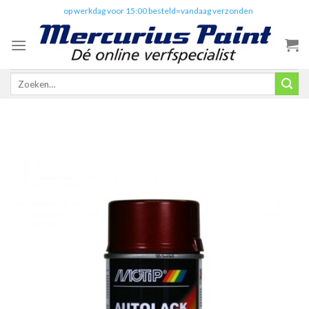
Skip
✔️
op werkdag voor 15:00 besteld=vandaag verzonden
to
content
Zoeken
naar: