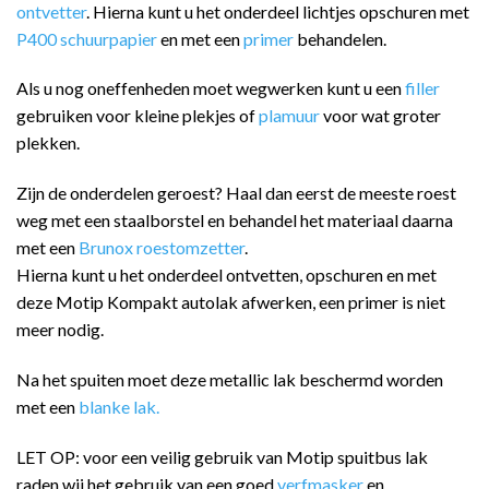
ontvetter
. Hierna kunt u het onderdeel lichtjes opschuren met
P400 schuurpapier
en met een
primer
behandelen.
Als u nog oneffenheden moet wegwerken kunt u een
filler
gebruiken voor kleine plekjes of
plamuur
voor wat groter
plekken.
Zijn de onderdelen geroest? Haal dan eerst de meeste roest
weg met een staalborstel en behandel het materiaal daarna
met een
Brunox roestomzetter
.
Hierna kunt u het onderdeel ontvetten, opschuren en met
deze Motip Kompakt autolak afwerken, een primer is niet
meer nodig.
Na het spuiten moet deze metallic lak beschermd worden
met een
blanke lak.
LET OP: voor een veilig gebruik van Motip spuitbus lak
raden wij het gebruik van een goed
verfmasker
en