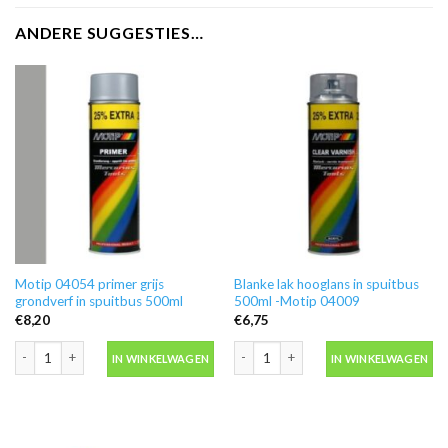
ANDERE SUGGESTIES…
Motip 04054 primer grijs
Blanke lak hooglans in spuitbus
grondverf in spuitbus 500ml
500ml -Motip 04009
€
8,20
€
6,75
Motip 04054 primer grijs grondverf in spuitbus 500ml aantal
Blanke lak hooglans in spuitbus 500ml
IN WINKELWAGEN
IN WINKELWAGEN