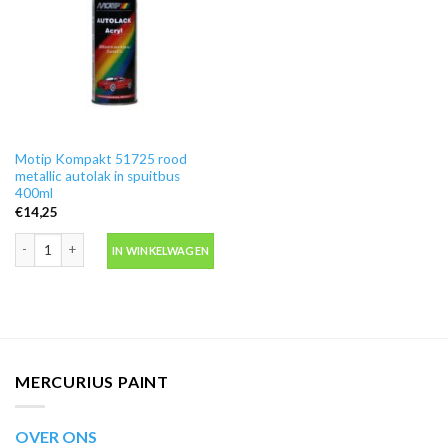
Motip Kompakt 51725 rood
metallic autolak in spuitbus
400ml
€
14,25
Motip Kompakt 51725 rood metallic autolak in spuitbus 400ml aantal
IN WINKELWAGEN
MERCURIUS PAINT
OVER ONS