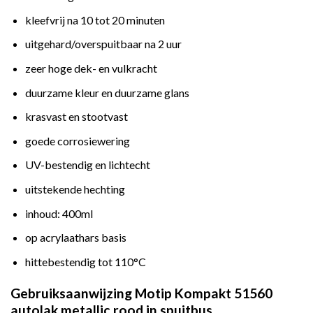
kleefvrij na 10 tot 20 minuten
uitgehard/overspuitbaar na 2 uur
zeer hoge dek- en vulkracht
duurzame kleur en duurzame glans
krasvast en stootvast
goede corrosiewering
UV-bestendig en lichtecht
uitstekende hechting
inhoud: 400ml
op acrylaathars basis
hittebestendig tot 110°C
Gebruiksaanwijzing Motip Kompakt 51560
autolak metallic rood in spuitbus