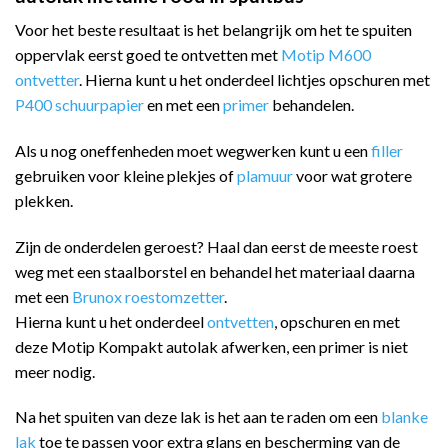
Voor het beste resultaat is het belangrijk om het te spuiten
oppervlak eerst goed te ontvetten met
Motip M600
ontvetter
. Hierna kunt u het onderdeel lichtjes opschuren met
P400 schuurpapier
en met een
primer
behandelen.
Als u nog oneffenheden moet wegwerken kunt u een
filler
gebruiken voor kleine plekjes of
plamuur
voor wat grotere
plekken.
Zijn de onderdelen geroest? Haal dan eerst de meeste roest
weg met een staalborstel en behandel het materiaal daarna
met een
Brunox roestomzetter
.
Hierna kunt u het onderdeel
ontvetten
, opschuren en met
deze Motip Kompakt autolak afwerken, een primer is niet
meer nodig.
Na het spuiten van deze lak is het aan te raden om een
blanke
lak
toe te passen voor extra glans en bescherming van de