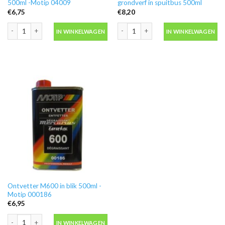
500ml -Motip 04009
grondverf in spuitbus 500ml
€
6,75
€
8,20
Blanke lak hooglans in spuitbus 500ml -Motip 04009 aantal
Motip 04054 primer grijs grondverf in
IN WINKELWAGEN
IN WINKELWAGEN
Ontvetter M600 in blik 500ml -
Motip 000186
€
6,95
Ontvetter M600 in blik 500ml -Motip 000186 aantal
IN WINKELWAGEN