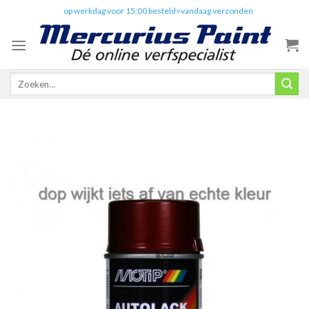
Skip
✔️
op werkdag voor 15:00 besteld=vandaag verzonden
to
content
Zoeken
naar: