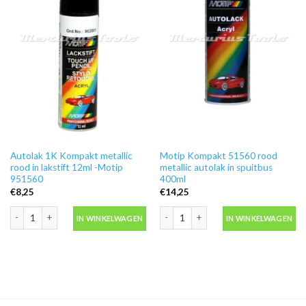
Autolak 1K Kompakt metallic
Motip Kompakt 51560 rood
rood in lakstift 12ml -Motip
metallic autolak in spuitbus
951560
400ml
€
8,25
€
14,25
Autolak 1K Kompakt metallic rood in lakstift 12ml -Motip 951560 aantal
Motip Kompakt 51560 rood metallic au
IN WINKELWAGEN
IN WINKELWAGEN