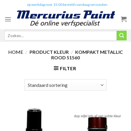
Skip
✔️
op werkdag voor 15:00 besteld=vandaag verzonden
to
content
Zoeken
naar:
HOME
/
PRODUCT KLEUR
/
KOMPAKT METALLIC
ROOD 51560
FILTER