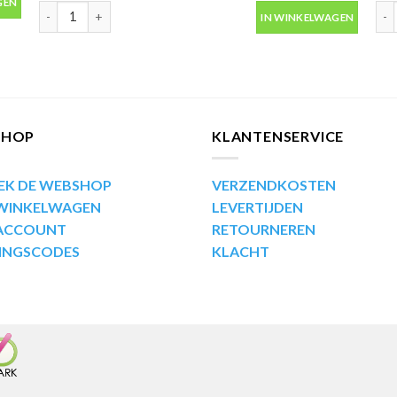
GEN
Motip Kompakt 53870 blauw metallic autolak in spuitbus 400ml 
Mot
IN WINKELWAGEN
SHOP
KLANTENSERVICE
EK DE WEBSHOP
VERZENDKOSTEN
 WINKELWAGEN
LEVERTIJDEN
 ACCOUNT
RETOURNEREN
INGSCODES
KLACHT