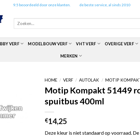
✔️
9.5 beoordeeld door onze klanten.
✔️
de beste service, al sinds 2010
Zoeken
naar:
BBY VERF
MODELBOUW VERF
VHT VERF
OVERIGE VERF
MERKEN
HOME
/
VERF
/
AUTOLAK
/
MOTIP KOMPAKT
Motip Kompakt 51449 roo
spuitbus 400ml
14,25
€
Deze kleur is niet standaard op voorraad. De