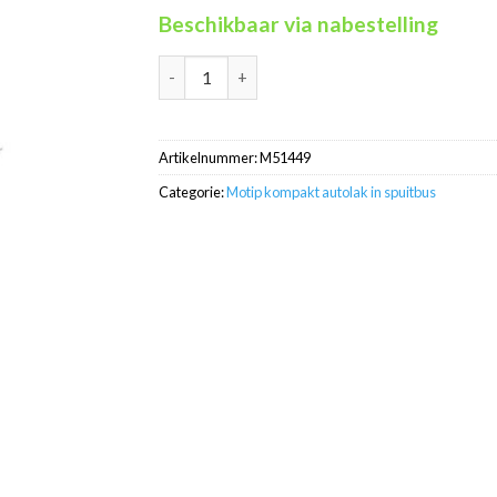
Beschikbaar via nabestelling
Motip Kompakt 51449 rood metallic autolak i
Artikelnummer:
M51449
Categorie:
Motip kompakt autolak in spuitbus