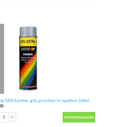
ip 04054 primer grijs grondverf in spuitbus 500ml
20
ip 04054 primer grijs grondverf in spuitbus 500ml aantal
IN WINKELWAGEN