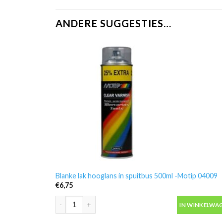
ANDERE SUGGESTIES…
Blanke lak hooglans in spuitbus 500ml -Motip 04009
€
6,75
Blanke lak hooglans in spuitbus 500ml -Motip 04009 a
IN WINKELWA