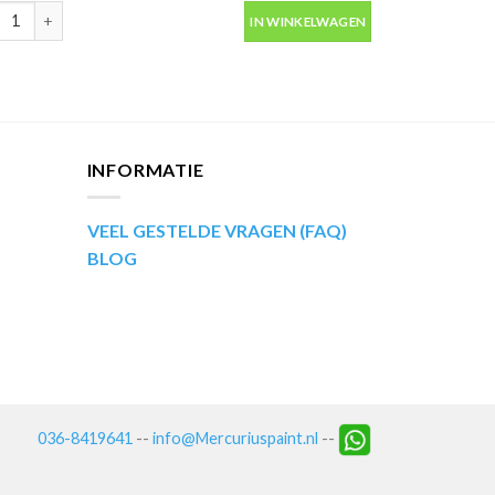
aantal
ip Kompakt 53663 groen metallic autolak in spuitbus 400ml aantal
IN WINKELWAGEN
INFORMATIE
VEEL GESTELDE VRAGEN (FAQ)
BLOG
036-8419641
--
info@Mercuriuspaint.nl
--