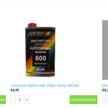
Ontvetter M600 in blik 500ml -Motip 000186
Mot
€
6,95
€
8,
antal
Ontvetter M600 in blik 500ml -Motip 000186 aantal
Mot
GEN
IN WINKELWAGEN