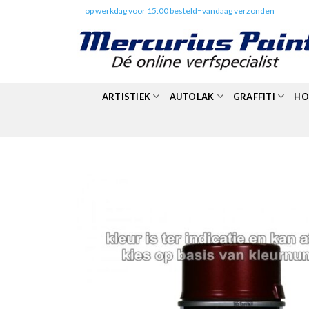
Skip
✔️
op werkdag voor 15:00 besteld=vandaag verzonden
to
content
ARTISTIEK
AUTOLAK
GRAFFITI
HO