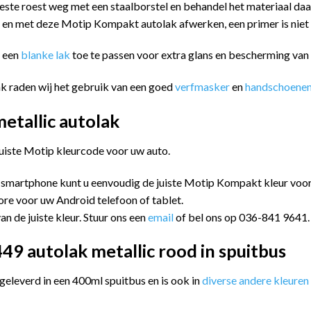
este roest weg met een staalborstel en behandel het materiaal da
n en met deze Motip Kompakt autolak afwerken, een primer is niet
m een
blanke lak
toe te passen voor extra glans en bescherming va
k raden wij het gebruik van een goed
verfmasker
en
handschoene
tallic autolak
juiste Motip kleurcode voor uw auto.
 smartphone kunt u eenvoudig de juiste Motip Kompakt kleur vo
ore voor uw Android telefoon of tablet.
an de juiste kleur. Stuur ons een
email
of bel ons op 036-841 9641.
9 autolak metallic rood in spuitbus
leverd in een 400ml spuitbus en is ook in
diverse andere kleuren