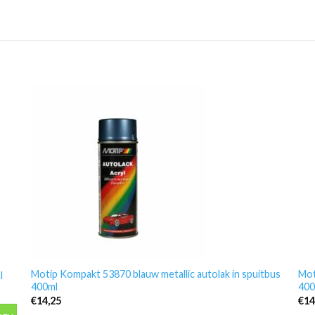
Motip Kompakt 53870 blauw metallic autolak in spuitbus
Mot
l
400ml
400
€
14,25
€
14
 aantal