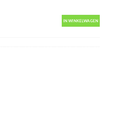
n spuitbus 400ml aantal
IN WINKELWAGEN