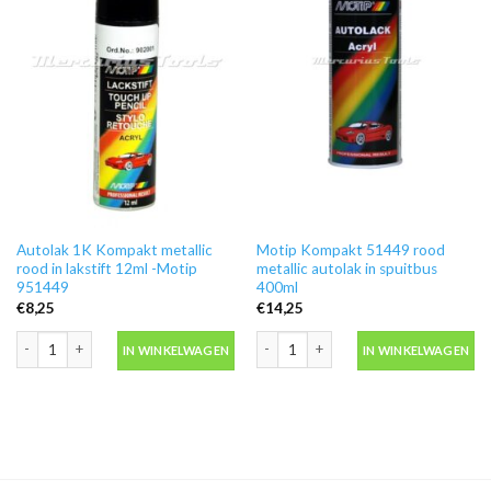
Autolak 1K Kompakt metallic
Motip Kompakt 51449 rood
rood in lakstift 12ml -Motip
metallic autolak in spuitbus
951449
400ml
€
8,25
€
14,25
Autolak 1K Kompakt metallic rood in lakstift 12ml -Motip 951449 aantal
Motip Kompakt 51449 rood metallic au
IN WINKELWAGEN
IN WINKELWAGEN