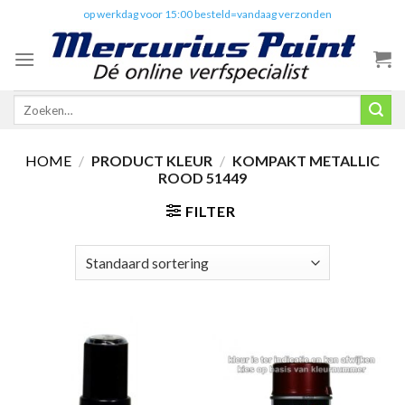
Skip
✔️
op werkdag voor 15:00 besteld=vandaag verzonden
to
content
Zoeken
naar:
HOME
/
PRODUCT KLEUR
/
KOMPAKT METALLIC
ROOD 51449
FILTER