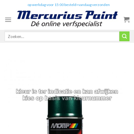
Skip
✔️
op werkdag voor 15:00 besteld=vandaag verzonden
to
content
Zoeken
naar: