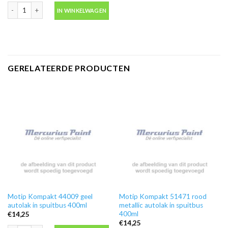
Ontvetter M600 in blik 500ml -Motip 000186 aantal
IN WINKELWAGEN
GERELATEERDE PRODUCTEN
Motip Kompakt 44009 geel
Motip Kompakt 51471 rood
autolak in spuitbus 400ml
metallic autolak in spuitbus
400ml
€
14,25
€
14,25