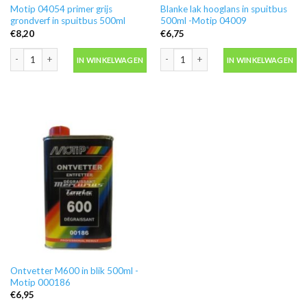
Motip 04054 primer grijs
Blanke lak hooglans in spuitbus
grondverf in spuitbus 500ml
500ml -Motip 04009
€
8,20
€
6,75
Motip 04054 primer grijs grondverf in spuitbus 500ml aantal
Blanke lak hooglans in spuitbus 500ml
IN WINKELWAGEN
IN WINKELWAGEN
Ontvetter M600 in blik 500ml -
Motip 000186
€
6,95