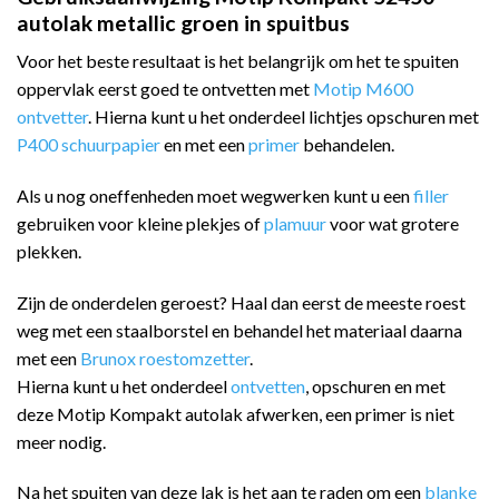
autolak metallic groen in spuitbus
Voor het beste resultaat is het belangrijk om het te spuiten
oppervlak eerst goed te ontvetten met
Motip M600
ontvetter
. Hierna kunt u het onderdeel lichtjes opschuren met
P400 schuurpapier
en met een
primer
behandelen.
Als u nog oneffenheden moet wegwerken kunt u een
filler
gebruiken voor kleine plekjes of
plamuur
voor wat grotere
plekken.
Zijn de onderdelen geroest? Haal dan eerst de meeste roest
weg met een staalborstel en behandel het materiaal daarna
met een
Brunox roestomzetter
.
Hierna kunt u het onderdeel
ontvetten
, opschuren en met
deze Motip Kompakt autolak afwerken, een primer is niet
meer nodig.
Na het spuiten van deze lak is het aan te raden om een
blanke