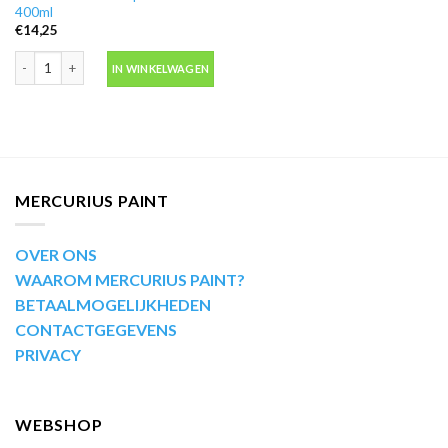
400ml
€
14,25
Motip Kompakt 51471 rood metallic autolak in spuitbus 400ml aantal
IN WINKELWAGEN
MERCURIUS PAINT
OVER ONS
WAAROM MERCURIUS PAINT?
BETAALMOGELIJKHEDEN
CONTACTGEGEVENS
PRIVACY
WEBSHOP