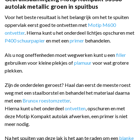
autolak metallic groen in spuitbus
Voor het beste resultaat is het belangrijk om het te spuiten
oppervlak eerst goed te ontvetten met
Motip M600
ontvetter
. Hierna kunt u het onderdeel lichtjes opschuren met
P400 schuurpapier
en met een
primer
behandelen.
Als u nog oneffenheden moet wegwerken kunt u een
filler
gebruiken voor kleine plekjes of
plamuur
voor wat grotere
plekken.
Zijn de onderdelen geroest? Haal dan eerst de meeste roest
weg met een staalborstel en behandel het materiaal daarna
met een
Brunox roestomzetter
.
Hierna kunt u het onderdeel
ontvetten
, opschuren en met
deze Motip Kompakt autolak afwerken, een primer is niet
meer nodig.
Na het spuiten van deze lak is het aan te raden om een
blanke