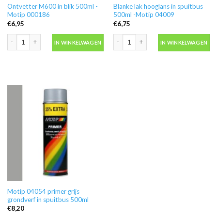
Ontvetter M600 in blik 500ml -
Blanke lak hooglans in spuitbus
Motip 000186
500ml -Motip 04009
€
6,95
€
6,75
Ontvetter M600 in blik 500ml -Motip 000186 aantal
Blanke lak hooglans in spuitbus 500ml
IN WINKELWAGEN
IN WINKELWAGEN
Motip 04054 primer grijs
grondverf in spuitbus 500ml
€
8,20