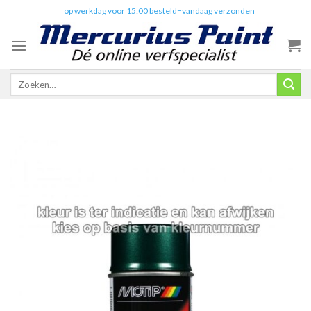
Skip
✔️
op werkdag voor 15:00 besteld=vandaag verzonden
to
content
Zoeken
naar: