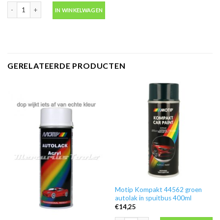
Motip 04054 primer grijs grondverf in spuitbus 500ml aantal
IN WINKELWAGEN
GERELATEERDE PRODUCTEN
Motip Kompakt 44562 groen
autolak in spuitbus 400ml
€
14,25