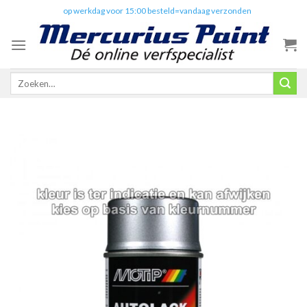
Skip
✔️
op werkdag voor 15:00 besteld=vandaag verzonden
to
content
Zoeken
naar: