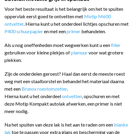
Voor het beste resultaat is het belangrijk om het te spuiten
oppervlak eerst goed te ontvetten met
Motip M600
ontvetter
. Hierna kunt u het onderdeel lichtjes opschuren met
P400 schuurpapier
en met een
primer
behandelen.
Als u nog oneffenheden moet wegwerken kunt u een
filler
gebruiken voor kleine plekjes of
plamuur
voor wat grotere
plekken.
Zijn de onderdelen geroest? Haal dan eerst de meeste roest
weg met een staalborstel en behandel het materiaal daarna
met een
Brunox roestomzetter
.
Hierna kunt u het onderdeel
ontvetten
, opschuren en met
deze Motip Kompakt autolak afwerken, een primer is niet
meer nodig.
Na het spuiten van deze lak is het aan te raden om een
blanke
lak
toe te passen voor extra glans en bescherming van de