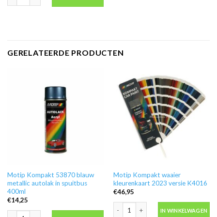
GERELATEERDE PRODUCTEN
Motip Kompakt 53870 blauw
Motip Kompakt waaier
metallic autolak in spuitbus
kleurenkaart 2023 versie K4016
400ml
€
46,95
€
14,25
Motip Kompakt waaier kleurenkaart 2
IN WINKELWAGEN
Motip Kompakt 53870 blauw metallic autolak in spuitbus 400ml aantal