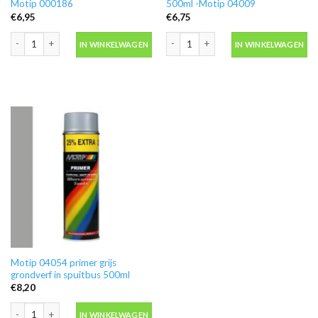
Motip 000186
500ml -Motip 04009
€
6,95
€
6,75
Ontvetter M600 in blik 500ml -Motip 000186 aantal
Blanke lak hooglans in spuitbus 500ml
IN WINKELWAGEN
IN WINKELWAGEN
Motip 04054 primer grijs
grondverf in spuitbus 500ml
€
8,20
Motip 04054 primer grijs grondverf in spuitbus 500ml aantal
IN WINKELWAGEN