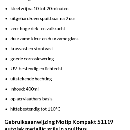
kleefvrij na 10 tot 20 minuten
uitgehard/overspuitbaar na 2 uur
zeer hoge dek- en vulkracht
duurzame kleur en duurzame glans
krasvast en stootvast
goede corrosiewering
UV-bestendig en lichtecht
uitstekende hechting
inhoud: 400ml
op acrylaathars basis
hittebestendig tot 110°C
Gebruiksaanwijzing Motip Kompakt 51119
autolak metallic grijs in spuitbus