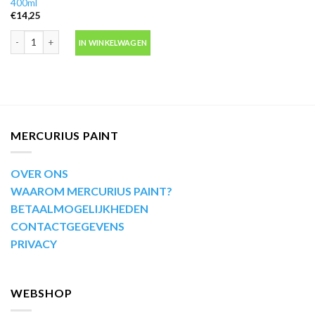
400ml
€
14,25
Motip Kompakt 51655 rood metallic autolak in spuitbus 400ml aantal
IN WINKELWAGEN
MERCURIUS PAINT
OVER ONS
WAAROM MERCURIUS PAINT?
BETAALMOGELIJKHEDEN
CONTACTGEGEVENS
PRIVACY
WEBSHOP