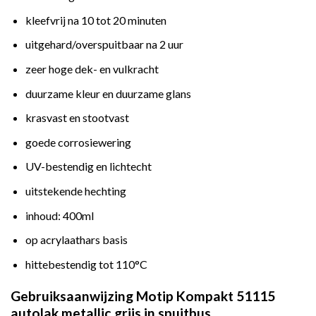
kleefvrij na 10 tot 20 minuten
uitgehard/overspuitbaar na 2 uur
zeer hoge dek- en vulkracht
duurzame kleur en duurzame glans
krasvast en stootvast
goede corrosiewering
UV-bestendig en lichtecht
uitstekende hechting
inhoud: 400ml
op acrylaathars basis
hittebestendig tot 110°C
Gebruiksaanwijzing Motip Kompakt 51115
autolak metallic grijs in spuitbus