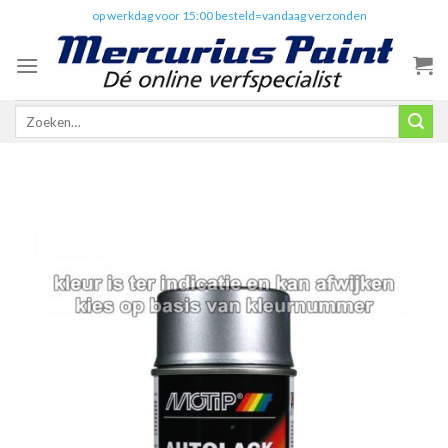
Skip
✔️
op werkdag voor 15:00 besteld=vandaag verzonden
to
content
Zoeken
naar: