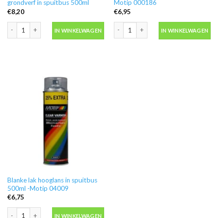
grondverf in spuitbus 500ml
Motip 000186
€
8,20
€
6,95
Motip 04054 primer grijs grondverf in spuitbus 500ml aantal
Ontvetter M600 in blik 500ml -Motip 
IN WINKELWAGEN
IN WINKELWAGEN
Blanke lak hooglans in spuitbus
500ml -Motip 04009
€
6,75
Blanke lak hooglans in spuitbus 500ml -Motip 04009 aantal
IN WINKELWAGEN