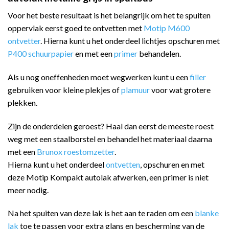
Voor het beste resultaat is het belangrijk om het te spuiten
oppervlak eerst goed te ontvetten met
Motip M600
ontvetter
. Hierna kunt u het onderdeel lichtjes opschuren met
P400 schuurpapier
en met een
primer
behandelen.
Als u nog oneffenheden moet wegwerken kunt u een
filler
gebruiken voor kleine plekjes of
plamuur
voor wat grotere
plekken.
Zijn de onderdelen geroest? Haal dan eerst de meeste roest
weg met een staalborstel en behandel het materiaal daarna
met een
Brunox roestomzetter
.
Hierna kunt u het onderdeel
ontvetten
, opschuren en met
deze Motip Kompakt autolak afwerken, een primer is niet
meer nodig.
Na het spuiten van deze lak is het aan te raden om een
blanke
lak
toe te passen voor extra glans en bescherming van de