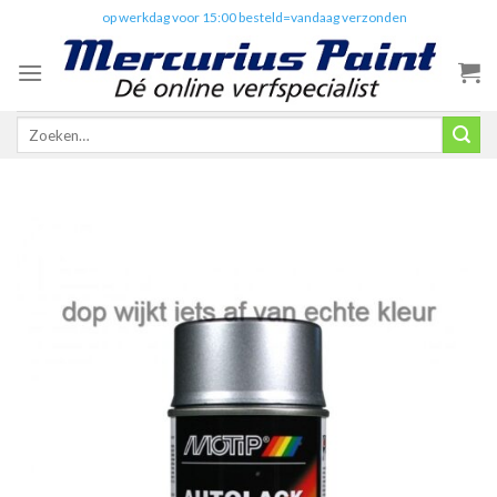
Skip
✔️
op werkdag voor 15:00 besteld=vandaag verzonden
to
content
Zoeken
naar: