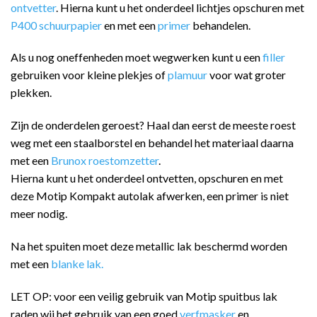
ontvetter
. Hierna kunt u het onderdeel lichtjes opschuren met
P400 schuurpapier
en met een
primer
behandelen.
Als u nog oneffenheden moet wegwerken kunt u een
filler
gebruiken voor kleine plekjes of
plamuur
voor wat groter
plekken.
Zijn de onderdelen geroest? Haal dan eerst de meeste roest
weg met een staalborstel en behandel het materiaal daarna
met een
Brunox roestomzetter
.
Hierna kunt u het onderdeel ontvetten, opschuren en met
deze Motip Kompakt autolak afwerken, een primer is niet
meer nodig.
Na het spuiten moet deze metallic lak beschermd worden
met een
blanke lak.
LET OP: voor een veilig gebruik van Motip spuitbus lak
raden wij het gebruik van een goed
verfmasker
en