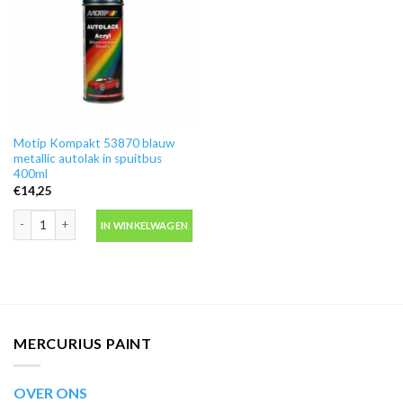
Motip Kompakt 53870 blauw
metallic autolak in spuitbus
400ml
€
14,25
Motip Kompakt 53870 blauw metallic autolak in spuitbus 400ml aantal
IN WINKELWAGEN
MERCURIUS PAINT
OVER ONS