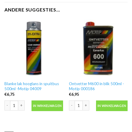
ANDERE SUGGESTIES…
Blanke lak hooglans in spuitbus
Ontvetter M600 in blik 500ml -
500ml -Motip 04009
Motip 000186
€
6,75
€
6,95
Blanke lak hooglans in spuitbus 500ml -Motip 04009 aantal
Ontvetter M600 in blik 500ml -Motip 
IN WINKELWAGEN
IN WINKELWAGEN