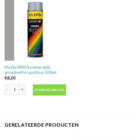
Motip 04054 primer grijs
grondverf in spuitbus 500ml
€
8,20
Motip 04054 primer grijs grondverf in spuitbus 500ml aantal
IN WINKELWAGEN
GERELATEERDE PRODUCTEN