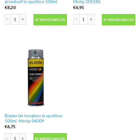
grondverf in spuitbus 500ml
Motip 000186
€
8,20
€
6,95
Motip 04054 primer grijs grondverf in spuitbus 500ml aantal
Ontvetter M600 in blik 500ml -Motip 
IN WINKELWAGEN
IN WINKELWAGEN
Blanke lak hooglans in spuitbus
500ml -Motip 04009
€
6,75
Blanke lak hooglans in spuitbus 500ml -Motip 04009 aantal
IN WINKELWAGEN