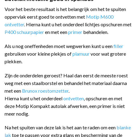
Voor het beste resultaat is het belangrijk om het te spuiten
oppervlak eerst goed te ontvetten met
Motip M600
ontvetter
. Hierna kunt u het onderdeel lichtjes opschuren met
P400 schuurpapier
en met een
primer
behandelen.
Als u nog oneffenheden moet wegwerken kunt u een
filler
gebruiken voor kleine plekjes of
plamuur
voor wat grotere
plekken.
Zijn de onderdelen geroest? Haal dan eerst de meeste roest
weg met een staalborstel en behandel het materiaal daarna
met een
Brunox roestomzetter
.
Hierna kunt u het onderdeel
ontvetten
, opschuren en met
deze Motip Kompakt autolak afwerken, een primer is niet
meer nodig.
Na het spuiten van deze lak is het aan te raden om een
blanke
lak
toe te passen voor extra glans en bescherming van de