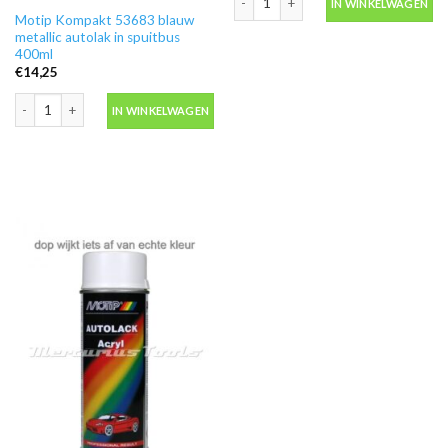
IN WINKELWAGEN
Motip Kompakt 53683 blauw
metallic autolak in spuitbus
400ml
€
14,25
Motip Kompakt 53683 blauw metallic autolak in spuitbus 400ml aantal
IN WINKELWAGEN