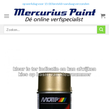
Skip
✔️
op werkdag voor 15:00 besteld=vandaag verzonden
to
content
Zoeken
naar: