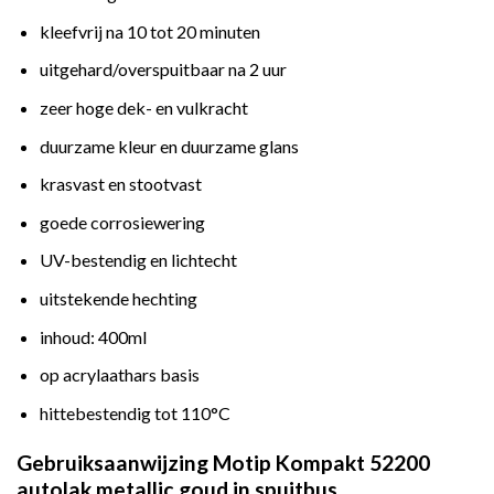
kleefvrij na 10 tot 20 minuten
uitgehard/overspuitbaar na 2 uur
zeer hoge dek- en vulkracht
duurzame kleur en duurzame glans
krasvast en stootvast
goede corrosiewering
UV-bestendig en lichtecht
uitstekende hechting
inhoud: 400ml
op acrylaathars basis
hittebestendig tot 110°C
Gebruiksaanwijzing Motip Kompakt 52200
autolak metallic goud in spuitbus