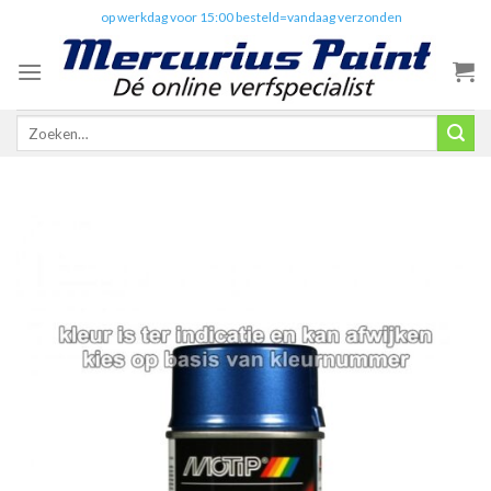
Skip
✔️
op werkdag voor 15:00 besteld=vandaag verzonden
to
content
Zoeken
naar: