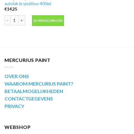
autolak in spuitbus 400ml
€
14,25
Motip Kompakt 41150 rood autolak in spuitbus 400ml aantal
IN WINKELWAGEN
MERCURIUS PAINT
OVER ONS
WAAROM MERCURIUS PAINT?
BETAALMOGELIJKHEDEN
CONTACTGEGEVENS
PRIVACY
WEBSHOP