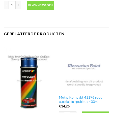
Motip 04054 primer grijs grondverf in spuitbus 500ml aantal
IN WINKELWAGEN
GERELATEERDE PRODUCTEN
Motip Kompakt 41196 rood
autolak in spuitbus 400ml
€
14,25