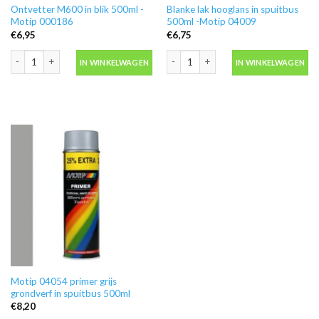
Ontvetter M600 in blik 500ml -
Blanke lak hooglans in spuitbus
Motip 000186
500ml -Motip 04009
€
6,95
€
6,75
Ontvetter M600 in blik 500ml -Motip 000186 aantal
Blanke lak hooglans in spuitbus 500ml
IN WINKELWAGEN
IN WINKELWAGEN
Motip 04054 primer grijs
grondverf in spuitbus 500ml
€
8,20