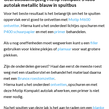
autolak metallic blauw in spuitbus
Voor het beste resultaat is het belangrijk om het te spuiten
oppervlak eerst goed te ontvetten met
Motip M600
ontvetter
. Hierna kunt u het onderdeel lichtjes opschuren met
P400 schuurpapier
en met een
primer
behandelen.
Als u nog oneffenheden moet wegwerken kunt u een
filler
gebruiken voor kleine plekjes of
plamuur
voor wat grotere
plekken.
Zijn de onderdelen geroest? Haal dan eerst de meeste roest
weg met een staalborstel en behandel het materiaal daarna
met een
Brunox roestomzetter
.
Hierna kunt u het onderdeel
ontvetten
, opschuren en met
deze Motip Kompakt autolak afwerken, een primer is niet
meer nodig.
Na het spuiten van deze lak is het aan te raden om een
blanke