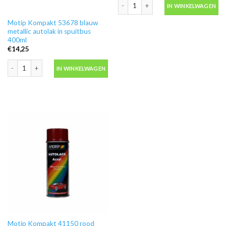
Motip Kompakt 41196 rood autolak in
IN WINKELWAGEN
Motip Kompakt 53678 blauw
metallic autolak in spuitbus
400ml
€
14,25
Motip Kompakt 53678 blauw metallic autolak in spuitbus 400ml aantal
IN WINKELWAGEN
Motip Kompakt 41150 rood