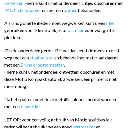
ontvetter
. Hierna kunt u het onderdeel lichtjes opschuren met
P400 schuurpapier
en met een
primer
behandelen.
Als u nog oneffenheden moet wegwerken kunt u een
filler
gebruiken voor kleine plekjes of
plamuur
voor wat groter
plekken.
Zijn de onderdelen geroest? Haal dan eerst de meeste roest
weg met een
staalborstel
en behandel het materiaal daarna
met een
Brunox roestomzetter
.
Hierna kunt u het onderdeel ontvetten, opschuren en met
deze Motip Kompakt autolak afwerken, een primer is niet
meer nodig.
Na het spuiten moet deze metallic lak beschermd worden
met een
blanke lak.
LET OP: voor een veilig gebruik van Motip spuitbus lak
raden wij het gebruik van een goed
verfmasker
en