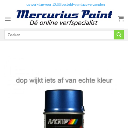
Skip
✔️
op werkdag voor 15:00 besteld=vandaag verzonden
to
content
Zoeken
naar: