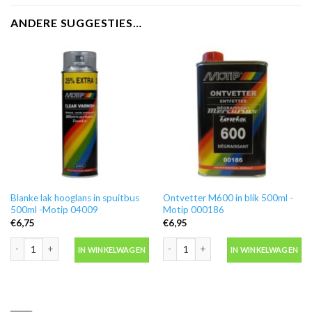
ANDERE SUGGESTIES…
Blanke lak hooglans in spuitbus
Ontvetter M600 in blik 500ml -
500ml -Motip 04009
Motip 000186
€
6,75
€
6,95
Blanke lak hooglans in spuitbus 500ml -Motip 04009 aantal
Ontvetter M600 in blik 500ml -Motip 
IN WINKELWAGEN
IN WINKELWAGEN