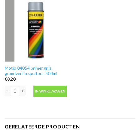
Motip 04054 primer grijs
grondverf in spuitbus 500ml
€
8,20
Motip 04054 primer grijs grondverf in spuitbus 500ml aantal
IN WINKELWAGEN
GERELATEERDE PRODUCTEN