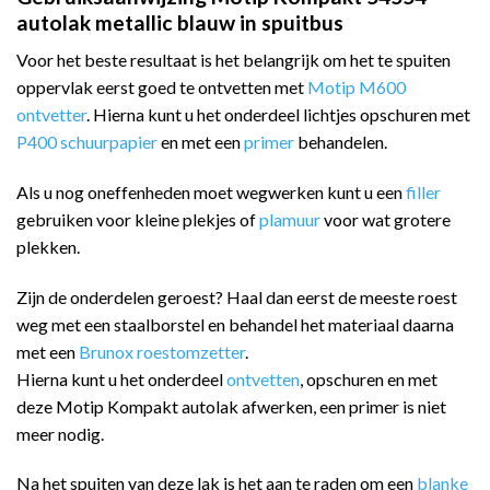
autolak metallic blauw in spuitbus
Voor het beste resultaat is het belangrijk om het te spuiten
oppervlak eerst goed te ontvetten met
Motip M600
ontvetter
. Hierna kunt u het onderdeel lichtjes opschuren met
P400 schuurpapier
en met een
primer
behandelen.
Als u nog oneffenheden moet wegwerken kunt u een
filler
gebruiken voor kleine plekjes of
plamuur
voor wat grotere
plekken.
Zijn de onderdelen geroest? Haal dan eerst de meeste roest
weg met een staalborstel en behandel het materiaal daarna
met een
Brunox roestomzetter
.
Hierna kunt u het onderdeel
ontvetten
, opschuren en met
deze Motip Kompakt autolak afwerken, een primer is niet
meer nodig.
Na het spuiten van deze lak is het aan te raden om een
blanke