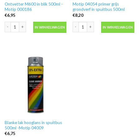
Ontvetter M600 in blik 500ml -
Motip 04054 primer grijs
Motip 000186
grondverf in spuitbus 500ml
€
6,95
€
8,20
Ontvetter M600 in blik 500ml -Motip 000186 aantal
Motip 04054 primer grijs grondverf in
IN WINKELWAGEN
IN WINKELWAGEN
Blanke lak hooglans in spuitbus
500ml -Motip 04009
€
6,75