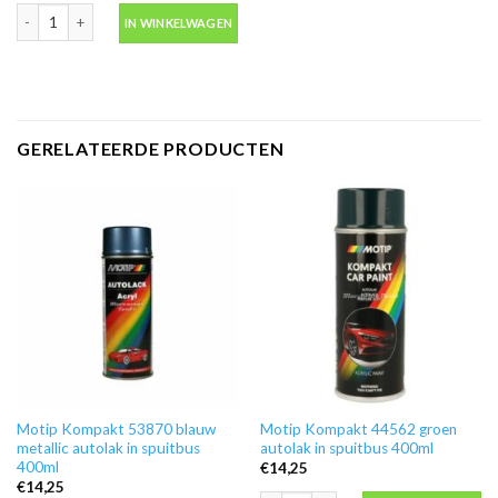
Blanke lak hooglans in spuitbus 500ml -Motip 04009 aantal
IN WINKELWAGEN
GERELATEERDE PRODUCTEN
Motip Kompakt 53870 blauw
Motip Kompakt 44562 groen
metallic autolak in spuitbus
autolak in spuitbus 400ml
400ml
€
14,25
€
14,25