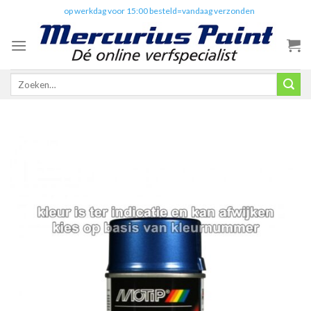
Skip
✔️
op werkdag voor 15:00 besteld=vandaag verzonden
to
content
Zoeken
naar: