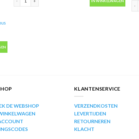
IN WINKELWAGEN
Mot
bus
bus 400ml aantal
GEN
SHOP
KLANTENSERVICE
EK DE WEBSHOP
VERZENDKOSTEN
 WINKELWAGEN
LEVERTIJDEN
 ACCOUNT
RETOURNEREN
INGSCODES
KLACHT