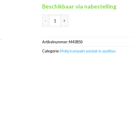
Beschikbaar via nabestelling
Motip Kompakt 43850 geel autolak in spuitbu
Artikelnummer:
M43850
Categorie:
Motip kompakt autolak in spuitbus