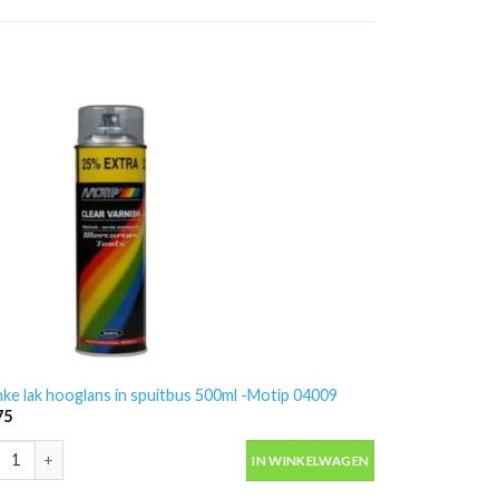
nke lak hooglans in spuitbus 500ml -Motip 04009
75
nke lak hooglans in spuitbus 500ml -Motip 04009 aantal
IN WINKELWAGEN