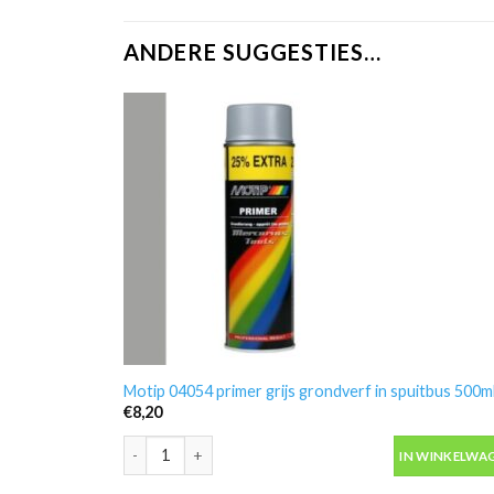
ANDERE SUGGESTIES…
Motip 04054 primer grijs grondverf in spuitbus 500m
€
8,20
Motip 04054 primer grijs grondverf in spuitbus 500ml
IN WINKELWA