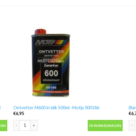
l
Ontvetter M600 in blik 500ml -Motip 000186
Bla
€
6,95
€
6,
 aantal
Ontvetter M600 in blik 500ml -Motip 000186 aantal
Bla
GEN
IN WINKELWAGEN