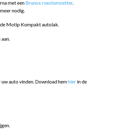
arna met een
Brunox roestomzetter
.
 meer nodig.
n de Motip Kompakt autolak.
n
aan.
or uw auto vinden. Download hem
hier
in de
jgen.