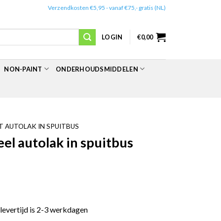
✔️
Verzendkosten €5,95 - vanaf €75,- gratis (NL)
LOGIN
€
0,00
NON-PAINT
ONDERHOUDSMIDDELEN
 AUTOLAK IN SPUITBUS
l autolak in spuitbus
 levertijd is 2-3 werkdagen