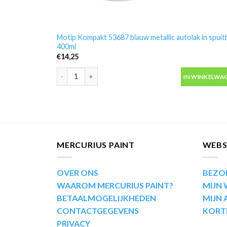
Motip Kompakt 53687 blauw metallic autolak in spuit
400ml
€
14,25
Motip Kompakt 53687 blauw metallic autolak in spuit
IN WINKELWA
MERCURIUS PAINT
WEB
OVER ONS
BEZO
WAAROM MERCURIUS PAINT?
MIJN
BETAALMOGELIJKHEDEN
MIJN
CONTACTGEGEVENS
KORT
PRIVACY