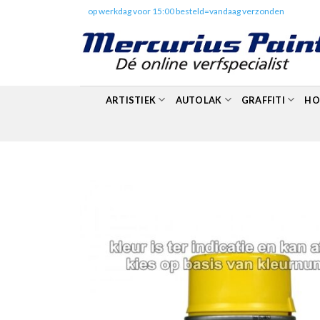
Skip
✔️
op werkdag voor 15:00 besteld=vandaag verzonden
to
content
ARTISTIEK
AUTOLAK
GRAFFITI
HO