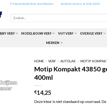
✔️
9.5 beoordeeld door onze klanten.
✔️
de beste service, al sinds 2010
Zoeken
naar:
BBY VERF
MODELBOUW VERF
VHT VERF
OVERIGE VERF
MERKEN
HOME
/
VERF
/
AUTOLAK
/
MOTIP KOMPAKT
Motip Kompakt 43850 gee
400ml
14,25
€
Deze kleur is niet standaard op voorraad. De