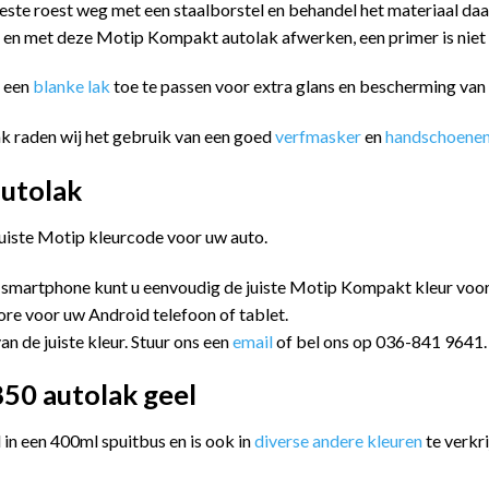
este roest weg met een staalborstel en behandel het materiaal da
n en met deze Motip Kompakt autolak afwerken, een primer is niet
m een
blanke lak
toe te passen voor extra glans en bescherming va
k raden wij het gebruik van een goed
verfmasker
en
handschoene
utolak
juiste Motip kleurcode voor uw auto.
 smartphone kunt u eenvoudig de juiste Motip Kompakt kleur vo
ore voor uw Android telefoon of tablet.
an de juiste kleur. Stuur ons een
email
of bel ons op 036-841 9641.
50 autolak geel
n een 400ml spuitbus en is ook in
diverse andere kleuren
te verkri