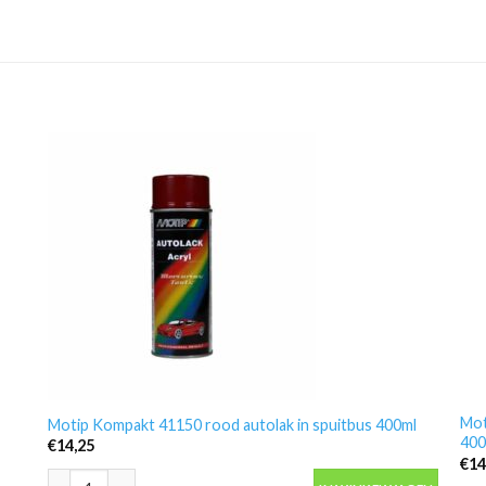
Mot
Motip Kompakt 41150 rood autolak in spuitbus 400ml
400
€
14,25
€
14
Motip Kompakt 41150 rood autolak in spuitbus 400ml aantal