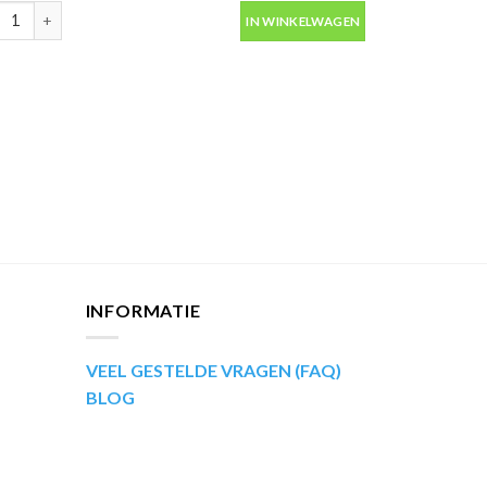
ip Kompakt 51471 rood metallic autolak in spuitbus 400ml aantal
IN WINKELWAGEN
INFORMATIE
VEEL GESTELDE VRAGEN (FAQ)
BLOG