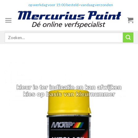
Skip
✔️
op werkdag voor 15:00 besteld=vandaag verzonden
to
content
Zoeken
naar: