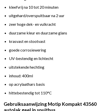
kleefvrij na 10 tot 20 minuten
uitgehard/overspuitbaar na 2 uur
zeer hoge dek- en vulkracht
duurzame kleur en duurzame glans
krasvast en stootvast
goede corrosiewering
UV-bestendig en lichtecht
uitstekende hechting
inhoud: 400ml
op acrylaathars basis
hittebestendig tot 110°C
Gebruiksaanwijzing Motip Kompakt 43560
autolak geel in spuitbus