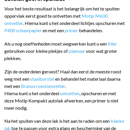
Voor het beste resultaat is het belangrijk om het te spuiten
oppervlak eerst goed te ontvetten met
Motip M600
ontvetter
. Hierna kunt u het onderdeel lichtjes opschuren met
P400 schuurpapier
en met een
primer
behandelen.
Als u nog oneffenheden moet wegwerken kunt u een
filler
gebruiken voor kleine plekjes of
plamuur
voor wat groter
plekken.
Zijn de onderdelen geroest? Haal dan eerst de meeste roest
weg met een
staalborstel
en behandel het materiaal daarna
met een
Brunox roestomzetter
.
Hierna kunt u het onderdeel
ontvetten
, opschuren en met
deze Motip Kompakt autolak afwerken, een primer is niet
meer nodig.
Na het spuiten van deze lak is het aan te raden om een
blanke
lak
toe te passen voor extra glans en bescherming van de