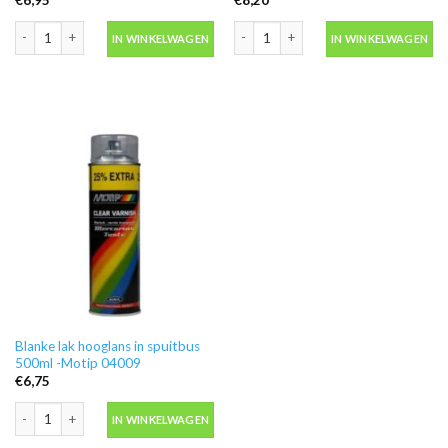
Ontvetter M600 in blik 500ml -Motip 000186 aantal
Motip 04054 primer grijs grondverf in
IN WINKELWAGEN
IN WINKELWAGEN
Blanke lak hooglans in spuitbus
500ml -Motip 04009
€
6,75
Blanke lak hooglans in spuitbus 500ml -Motip 04009 aantal
IN WINKELWAGEN