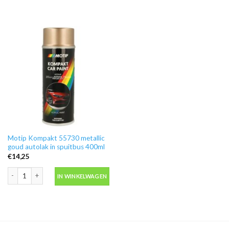
Motip Kompakt 55730 metallic
goud autolak in spuitbus 400ml
€
14,25
Motip Kompakt 55730 metallic goud autolak in spuitbus 400ml aantal
IN WINKELWAGEN