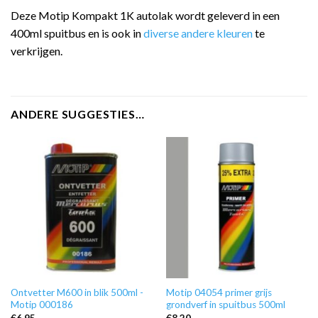
Deze Motip Kompakt 1K autolak wordt geleverd in een
400ml spuitbus en is ook in
diverse andere kleuren
te
verkrijgen.
ANDERE SUGGESTIES…
Ontvetter M600 in blik 500ml -
Motip 04054 primer grijs
Motip 000186
grondverf in spuitbus 500ml
€
6,95
€
8,20