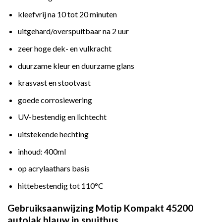
kleefvrij na 10 tot 20 minuten
uitgehard/overspuitbaar na 2 uur
zeer hoge dek- en vulkracht
duurzame kleur en duurzame glans
krasvast en stootvast
goede corrosiewering
UV-bestendig en lichtecht
uitstekende hechting
inhoud: 400ml
op acrylaathars basis
hittebestendig tot 110°C
Gebruiksaanwijzing Motip Kompakt 45200
autolak blauw in spuitbus