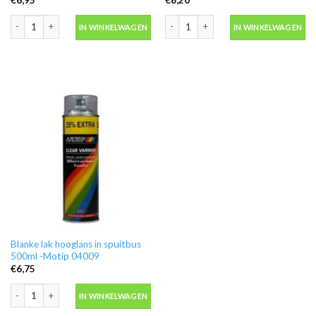
Ontvetter M600 in blik 500ml -Motip 000186 aantal
Motip 04054 primer grijs grondverf in
IN WINKELWAGEN
IN WINKELWAGEN
Blanke lak hooglans in spuitbus
500ml -Motip 04009
€
6,75
Blanke lak hooglans in spuitbus 500ml -Motip 04009 aantal
IN WINKELWAGEN