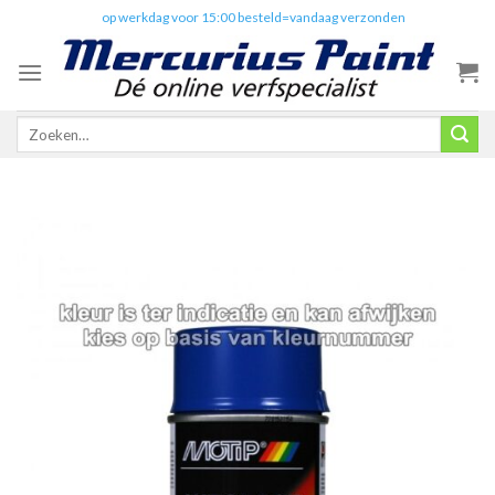
Skip
✔️
op werkdag voor 15:00 besteld=vandaag verzonden
to
content
Zoeken
naar: