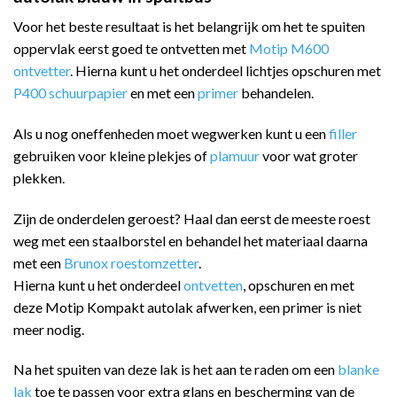
Voor het beste resultaat is het belangrijk om het te spuiten
oppervlak eerst goed te ontvetten met
Motip M600
ontvetter
. Hierna kunt u het onderdeel lichtjes opschuren met
P400 schuurpapier
en met een
primer
behandelen.
Als u nog oneffenheden moet wegwerken kunt u een
filler
gebruiken voor kleine plekjes of
plamuur
voor wat groter
plekken.
Zijn de onderdelen geroest? Haal dan eerst de meeste roest
weg met een staalborstel en behandel het materiaal daarna
met een
Brunox roestomzetter
.
Hierna kunt u het onderdeel
ontvetten
, opschuren en met
deze Motip Kompakt autolak afwerken, een primer is niet
meer nodig.
Na het spuiten van deze lak is het aan te raden om een
blanke
lak
toe te passen voor extra glans en bescherming van de