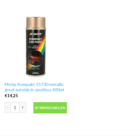
Motip Kompakt 55730 metallic
goud autolak in spuitbus 400ml
€
14,25
Motip Kompakt 55730 metallic goud autolak in spuitbus 400ml aantal
IN WINKELWAGEN