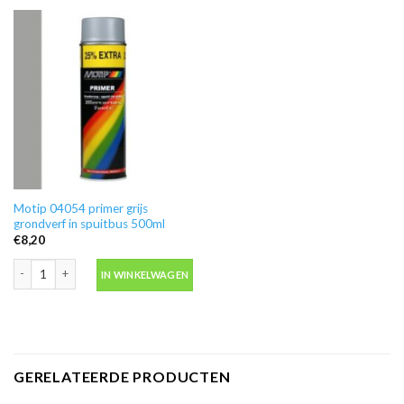
Motip 04054 primer grijs
grondverf in spuitbus 500ml
€
8,20
Motip 04054 primer grijs grondverf in spuitbus 500ml aantal
IN WINKELWAGEN
GERELATEERDE PRODUCTEN