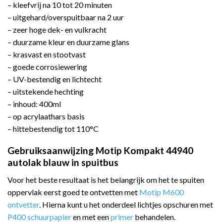
– kleefvrij na 10 tot 20 minuten
– uitgehard/overspuitbaar na 2 uur
– zeer hoge dek- en vulkracht
– duurzame kleur en duurzame glans
– krasvast en stootvast
– goede corrosiewering
– UV-bestendig en lichtecht
– uitstekende hechting
– inhoud: 400ml
– op acrylaathars basis
– hittebestendig tot 110°C
Gebruiksaanwijzing Motip Kompakt 44940
autolak blauw in spuitbus
Voor het beste resultaat is het belangrijk om het te spuiten
oppervlak eerst goed te ontvetten met
Motip M600
ontvetter
. Hierna kunt u het onderdeel lichtjes opschuren met
P400 schuurpapier
en met een
primer
behandelen.