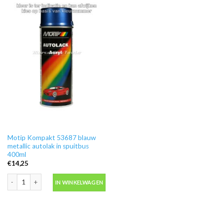
Motip Kompakt 53687 blauw
metallic autolak in spuitbus
400ml
€
14,25
Motip Kompakt 53687 blauw metallic autolak in spuitbus 400ml aantal
IN WINKELWAGEN