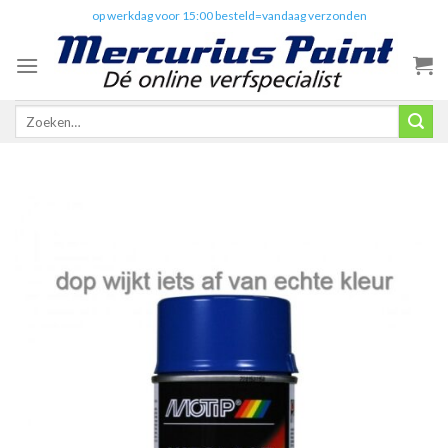
Skip
✔️
op werkdag voor 15:00 besteld=vandaag verzonden
to
content
Zoeken
naar: