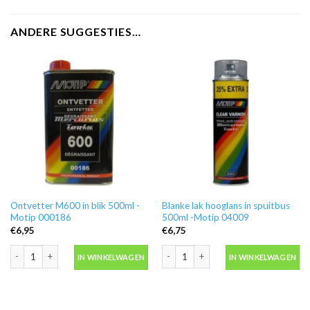
ANDERE SUGGESTIES…
Ontvetter M600 in blik 500ml -
Blanke lak hooglans in spuitbus
Motip 000186
500ml -Motip 04009
€
6,95
€
6,75
Ontvetter M600 in blik 500ml -Motip 000186 aantal
Blanke lak hooglans in spuitbus 500ml
IN WINKELWAGEN
IN WINKELWAGEN