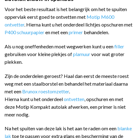
Voor het beste resultaat is het belangrijk om het te spuiten
oppervlak eerst goed te ontvetten met
Motip M600
ontvetter
. Hierna kunt u het onderdeel lichtjes opschuren met
P400 schuurpapier
en met een
primer
behandelen.
Als u nog oneffenheden moet wegwerken kunt u een
filler
gebruiken voor kleine plekjes of
plamuur
voor wat groter
plekken.
Zijn de onderdelen geroest? Haal dan eerst de meeste roest
weg met een staalborstel en behandel het materiaal daarna
met een
Brunox roestomzetter
.
Hierna kunt u het onderdeel
ontvetten
, opschuren en met
deze Motip Kompakt autolak afwerken, een primer is niet
meer nodig.
Na het spuiten van deze lak is het aan te raden om een
blanke
lak
toe te passen voor extra glans en bescherming van de