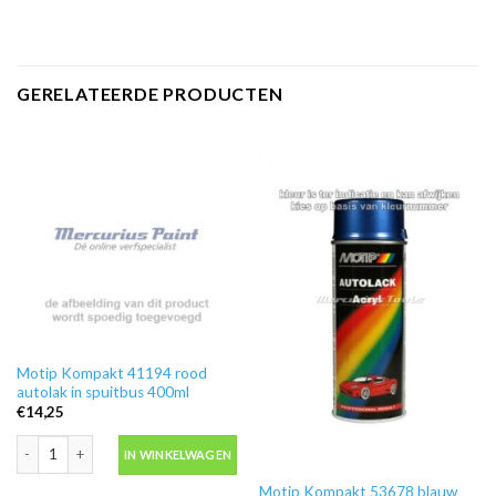
GERELATEERDE PRODUCTEN
Motip Kompakt 41194 rood
autolak in spuitbus 400ml
€
14,25
Motip Kompakt 41194 rood autolak in spuitbus 400ml aantal
IN WINKELWAGEN
Motip Kompakt 53678 blauw