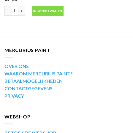
Motip Kompakt 53870 blauw metallic autolak in spuitbus 400ml aantal
IN WINKELWAGEN
MERCURIUS PAINT
OVER ONS
WAAROM MERCURIUS PAINT?
BETAALMOGELIJKHEDEN
CONTACTGEGEVENS
PRIVACY
WEBSHOP
BEZOEK DE WEBSHOP