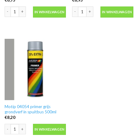
Blanke lak hooglans in spuitbus 500ml -Motip 04009 aantal
Ontvetter M600 in blik 500ml -Motip 
IN WINKELWAGEN
IN WINKELWAGEN
Motip 04054 primer grijs
grondverf in spuitbus 500ml
€
8,20
Motip 04054 primer grijs grondverf in spuitbus 500ml aantal
IN WINKELWAGEN