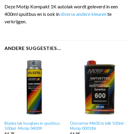
Deze Motip Kompakt 1K autolak wordt geleverd in een
400ml spuitbus en is ook in
diverse andere kleuren
te
verkrijgen.
ANDERE SUGGESTIES…
Blanke lak hooglans in spuitbus
Ontvetter M600 in blik 500ml -
500ml -Motip 04009
Motip 000186
€
6,75
€
6,95