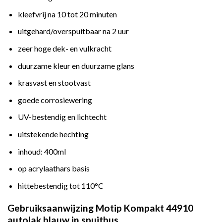
kleefvrij na 10 tot 20 minuten
uitgehard/overspuitbaar na 2 uur
zeer hoge dek- en vulkracht
duurzame kleur en duurzame glans
krasvast en stootvast
goede corrosiewering
UV-bestendig en lichtecht
uitstekende hechting
inhoud: 400ml
op acrylaathars basis
hittebestendig tot 110°C
Gebruiksaanwijzing Motip Kompakt 44910
autolak blauw in spuitbus