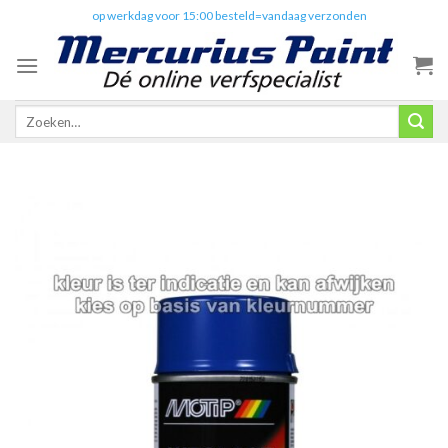
Skip
✔️
op werkdag voor 15:00 besteld=vandaag verzonden
to
content
Zoeken
naar: