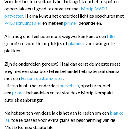
Voor het beste resultaat is het belangrijk om het te spuiten
oppervlak eerst goed te ontvetten met
Motip M600
ontvetter
. Hierna kunt u het onderdeel lichtjes opschuren met
P400 schuurpapier
en met een
primer
behandelen.
Als u nog oneffenheden moet wegwerken kunt u een
filler
gebruiken voor kleine plekjes of
plamuur
voor wat groter
plekken.
Zijn de onderdelen geroest? Haal dan eerst de meeste roest
weg met een staalborstel en behandel het materiaal daarna
met een
Fertan roestomzetter
.
Hierna kunt u het onderdeel
ontvetten
, opschuren, met
een
primer
behandelen en tot slot deze Motip Kompakt
autolak aanbrengen.
Na het spuiten van deze lak is het aan te raden om een
blanke
lak
toe te passen voor extra glans en bescherming van de
Motip Kompakt autolak.