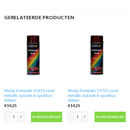
GERELATEERDE PRODUCTEN
Motip Kompakt 51655 rood
Motip Kompakt 51725 rood
metallic autolak in spuitbus
metallic autolak in spuitbus
400ml
400ml
€
14,25
€
14,25
Motip Kompakt 51655 rood metallic autolak in spuitbus 400ml aantal
Motip Kompakt 51725 rood metallic au
IN WINKELWAGEN
IN WINKELWAGEN