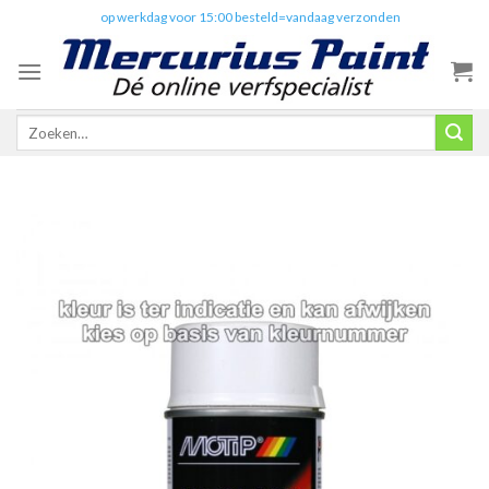
Skip
✔️
op werkdag voor 15:00 besteld=vandaag verzonden
to
content
Zoeken
naar: