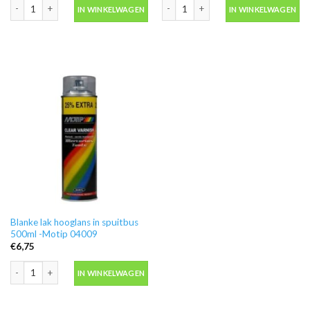
Ontvetter M600 in blik 500ml -Motip 000186 aantal
Motip 04054 primer grijs grondverf in
IN WINKELWAGEN
IN WINKELWAGEN
Blanke lak hooglans in spuitbus
500ml -Motip 04009
€
6,75
Blanke lak hooglans in spuitbus 500ml -Motip 04009 aantal
IN WINKELWAGEN