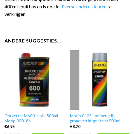
400ml spuitbus en is ook in
diverse andere kleuren
te
verkrijgen.
ANDERE SUGGESTIES…
Ontvetter M600 in blik 500ml -
Motip 04054 primer grijs
Motip 000186
grondverf in spuitbus 500ml
€
6,95
€
8,20