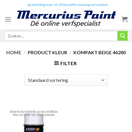
Skip
✔️
op werkdag voor 15:00 besteld=vandaag verzonden
to
content
Zoeken
naar:
HOME
/
PRODUCT KLEUR
/
KOMPAKT BEIGE 46280
FILTER