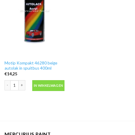
Motip Kompakt 46280 beige
autolak in spuitbus 400ml
€
14,25
Motip Kompakt 46280 beige autolak in spuitbus 400ml aantal
IN WINKELWAGEN
MERCURIUS PAINT