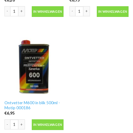
Motip 04054 primer grijs grondverf in spuitbus 500ml aantal
Blanke lak hooglans in spuitbus 500ml
IN WINKELWAGEN
IN WINKELWAGEN
Ontvetter M600 in blik 500ml -
Motip 000186
€
6,95
Ontvetter M600 in blik 500ml -Motip 000186 aantal
IN WINKELWAGEN