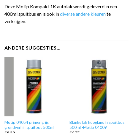
Deze Motip Kompakt 1K autolak wordt geleverd in een
400ml spuitbus en is ook in
diverse andere kleuren
te
verkrijgen.
ANDERE SUGGESTIES…
Motip 04054 primer grijs
Blanke lak hooglans in spuitbus
grondverf in spuitbus 500ml
500ml -Motip 04009
€
8,20
€
6,75