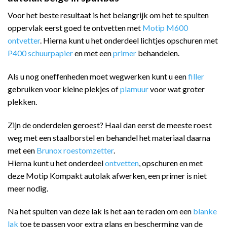
Voor het beste resultaat is het belangrijk om het te spuiten
oppervlak eerst goed te ontvetten met
Motip M600
ontvetter
. Hierna kunt u het onderdeel lichtjes opschuren met
P400 schuurpapier
en met een
primer
behandelen.
Als u nog oneffenheden moet wegwerken kunt u een
filler
gebruiken voor kleine plekjes of
plamuur
voor wat groter
plekken.
Zijn de onderdelen geroest? Haal dan eerst de meeste roest
weg met een staalborstel en behandel het materiaal daarna
met een
Brunox roestomzetter
.
Hierna kunt u het onderdeel
ontvetten
, opschuren en met
deze Motip Kompakt autolak afwerken, een primer is niet
meer nodig.
Na het spuiten van deze lak is het aan te raden om een
blanke
lak
toe te passen voor extra glans en bescherming van de