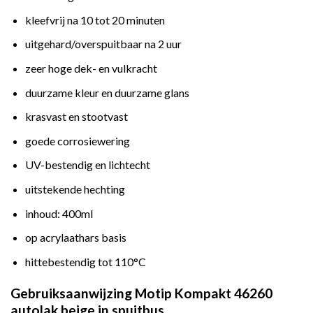
kleefvrij na 10 tot 20 minuten
uitgehard/overspuitbaar na 2 uur
zeer hoge dek- en vulkracht
duurzame kleur en duurzame glans
krasvast en stootvast
goede corrosiewering
UV-bestendig en lichtecht
uitstekende hechting
inhoud: 400ml
op acrylaathars basis
hittebestendig tot 110°C
Gebruiksaanwijzing Motip Kompakt 46260
autolak beige in spuitbus