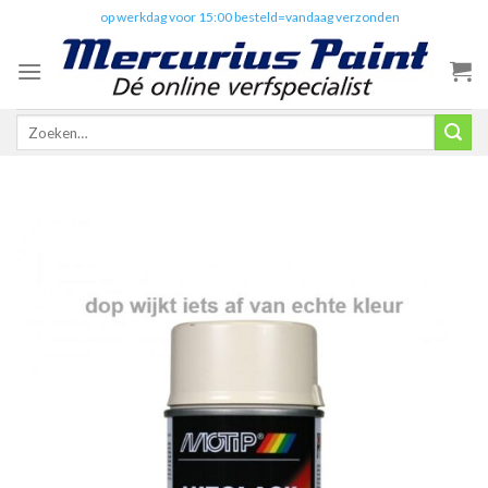
Skip
✔️
op werkdag voor 15:00 besteld=vandaag verzonden
to
content
Zoeken
naar: