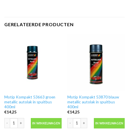
GERELATEERDE PRODUCTEN
Motip Kompakt 53663 groen
Motip Kompakt 53870 blauw
metallic autolak in spuitbus
metallic autolak in spuitbus
400ml
400ml
€
14,25
€
14,25
Motip Kompakt 53663 groen metallic autolak in spuitbus 400ml aantal
Motip Kompakt 53870 blauw metallic a
IN WINKELWAGEN
IN WINKELWAGEN