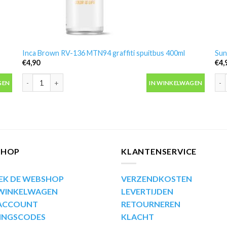
Inca Brown RV-136 MTN94 graffiti spuitbus 400ml
Sun
€
4,90
€
4,
al
Inca Brown RV-136 MTN94 graffiti spuitbus 400ml aantal
Sun
GEN
IN WINKELWAGEN
SHOP
KLANTENSERVICE
EK DE WEBSHOP
VERZENDKOSTEN
 WINKELWAGEN
LEVERTIJDEN
 ACCOUNT
RETOURNEREN
INGSCODES
KLACHT