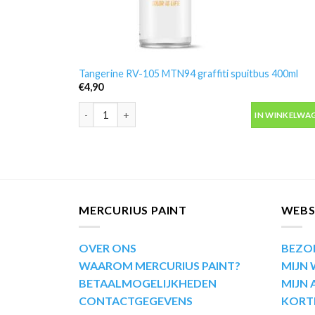
Tangerine RV-105 MTN94 graffiti spuitbus 400ml
€
4,90
Tangerine RV-105 MTN94 graffiti spuitbus 400ml aant
IN WINKELWA
MERCURIUS PAINT
WEB
OVER ONS
BEZO
WAAROM MERCURIUS PAINT?
MIJN
BETAALMOGELIJKHEDEN
MIJN
CONTACTGEGEVENS
KORT