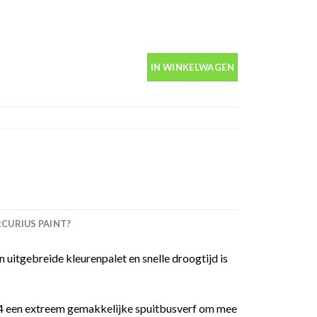
graffiti spuitbus 400ml aantal
IN WINKELWAGEN
URIUS PAINT?
 uitgebreide kleurenpalet en snelle droogtijd is
 94 een extreem gemakkelijke spuitbusverf om mee